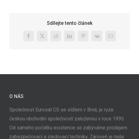
Sdílejte tento článek
Facebook
X
Reddit
LinkedIn
Pinterest
Vk
E-
mail
O NÁS
Společnost Eurosat CS se sídlem v Brně, je ryze
českou obchodní společností založenou v roce 1995.
Od samého počátku existence se zabýváme prodejem
zabezpečovací a sledovací techniky. Zároveň je naše