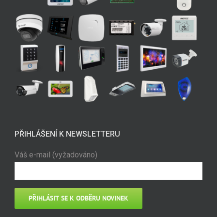
PŘIHLÁŠENÍ K NEWSLETTERU
Váš e-mail (vyžadováno)