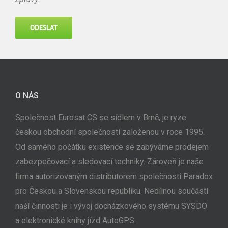
O NÁS
Společnost Eurosat CS se sídlem v Brně, je ryze
českou obchodní společností založenou v roce 1995.
Od samého počátku existence se zabýváme prodejem
zabezpečovací a sledovací techniky. Zároveň je naše
firma autorizovaným distributorem společnosti Paradox
pro Českou a Slovenskou republiku. Nedílnou součástí
naší činnosti je i vývoj docházkového systému SYSDO
a elektronické knihy jízd AutoGPS.