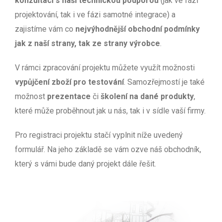
konzultaci s naší technickou podporou
(jak ve fázi
projektování, tak i ve fázi samotné integrace) a
zajistíme vám co
nejvýhodnější obchodní podmínky
jak z naší strany, tak ze strany výrobce
.
V rámci zpracování projektu můžete využít možnosti
vypůjčení zboží pro testování
. Samozřejmostí je také
možnost
prezentace
či
školení na dané produkty
,
které může proběhnout jak u nás, tak i v sídle vaší firmy.
Pro registraci projektu stačí vyplnit níže uvedený
formulář. Na jeho základě se vám ozve náš obchodník,
který s vámi bude daný projekt dále řešit.