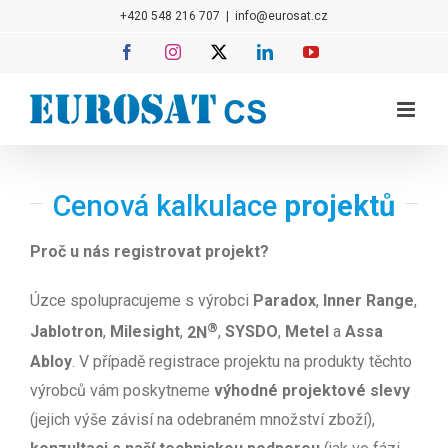
Přeskočit
+420 548 216 707
|
info@eurosat.cz
na
Facebook
Instagram
X
LinkedIn
YouTube
obsah
Cenová kalkulace
projektů
Proč u nás registrovat projekt?
Úzce spolupracujeme s výrobci
Paradox
,
Inner Range
,
®
Jablotron
,
Milesight
,
2N
,
SYSDO
,
Metel
a
Assa
Abloy
. V případě registrace projektu na produkty těchto
výrobců vám poskytneme
výhodné projektové slevy
(jejich výše závisí na odebraném množství zboží),