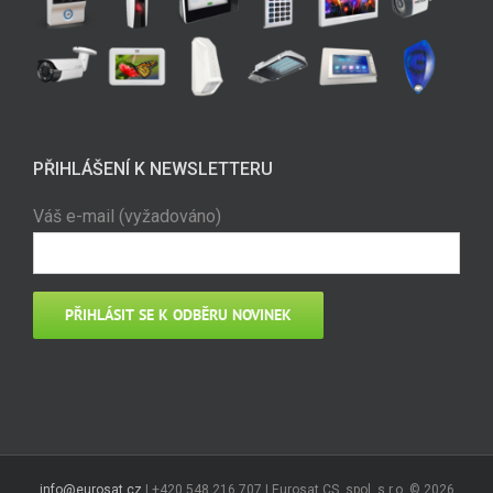
PŘIHLÁŠENÍ K NEWSLETTERU
Váš e-mail (vyžadováno)
info@eurosat.cz
| +420 548 216 707 | Eurosat CS, spol. s r.o. ©
2026