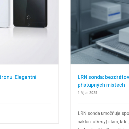
ronu: Elegantní
LRN sonda: bezdrátový
přístupných místech
1.Říjen 2025
LRN sonda umožňuje spoleh
náklon, otřesy) i tam, kd