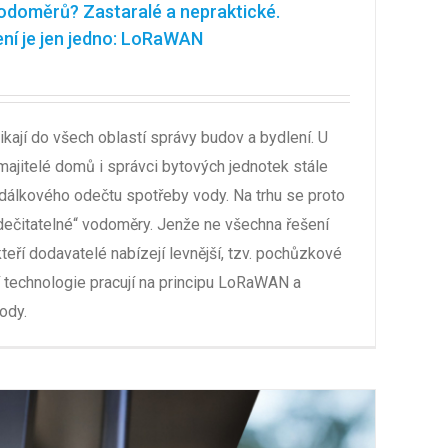
doměrů? Zastaralé a nepraktické.
ní je jen jedno: LoRaWAN
ikají do všech oblastí správy budov a bydlení. U
majitelé domů i správci bytových jednotek stále
 dálkového odečtu spotřeby vody. Na trhu se proto
odečitatelné“ vodoměry. Jenže ne všechna řešení
teří dodavatelé nabízejí levnější, tzv. pochůzkové
 technologie pracují na principu LoRaWAN a
ody.