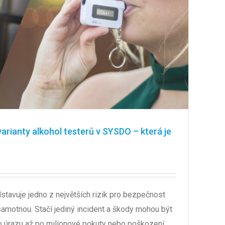
varianty alkohol testerů v SYSDO – která je
dstavuje jedno z největších rizik pro bezpečnost
samotnou. Stačí jediný incident a škody mohou být
o úrazu až po milionové pokuty nebo poškození