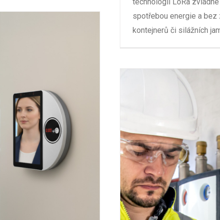
technologii LoRa zvládne
spotřebou energie a bez 
kontejnerů či silážních ja