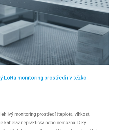
 LoRa monitoring prostředí i v těžko
livý monitoring prostředí (teplota, vlhkost,
e je kabeláž nepraktická nebo nemožná. Díky