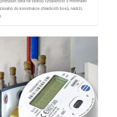
 přenášet data na velkou vzdálenost s minimální
zásahů do konstrukce chladicích boxů, nádrží,
m.