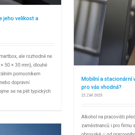
e jeho velikost a
martbox, ale rozhodně ne
 × 50 × 30 mm), dlouhé
erzálním pomocníkem
Mobilní a stacionární 
 nebo dopravní
pro vás vhodná?
ejme se na pět typických
22.Září 2025
Alkohol na pracovišti pře
zaměstnanců i pro firmu 
obrovské – od pracovníh