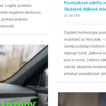
Pochůzkové odečty vo
ter. Logika systému
Skutečně dálkové řeše
dmíněn negativní dechovou
25.Září 2025
 v podobě jednoho
acovišti.
Digitální technologie pron
vodoměrů to není jinak – 
častěji požadují možnost
objevují různé „dálkově 
jsou si rovna. Zatímco něk
odečty, skutečně moderní
přinášejí zásadně jiné výh