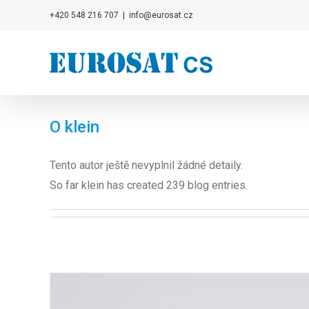
Přeskočit
+420 548 216 707
|
info@eurosat.cz
na
obsah
O
klein
Tento autor ještě nevyplnil žádné detaily.
So far klein has created 239 blog entries.