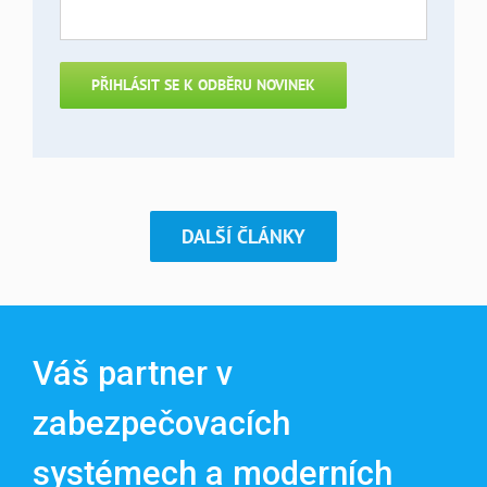
DALŠÍ ČLÁNKY
Váš partner v
zabezpečovacích
systémech a moderních