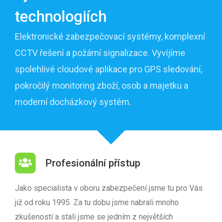
technologiích
Elektronické zabezpečovací systémy, komplexní
CCTV řešení a požární signalizace. Vyvíjíme
spolehlivé cloudové aplikace pro GPS sledování,
pokročilý monitoring zboží, osob a majetku a
moderní docházkový systém.
Profesionální přístup
Jako specialista v oboru zabezpečení jsme tu pro Vás
již od roku 1995. Za tu dobu jsme nabrali mnoho
zkušeností a stali jsme se jedním z největších