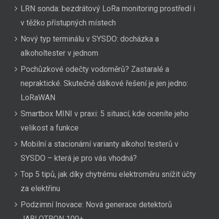
LRN sonda: bezdrátový LoRa monitoring prostředí i
v těžko přístupných místech
Nový typ terminálu v SYSDO: docházka a
alkoholtester v jednom
Pochůzkové odečty vodoměrů? Zastaralé a
nepraktické. Skutečně dálkové řešení je jen jedno:
LoRaWAN
Smartbox MINI v praxi: 5 situací, kde oceníte jeho
velikost a funkce
Mobilní a stacionární varianty alkohol testerů v
SYSDO – která je pro vás vhodná?
Top 5 tipů, jak díky chytrému elektroměru snížit účty
za elektřinu
Podzimní Inovace: Nová generace detektorů
JABLOTRON 100+