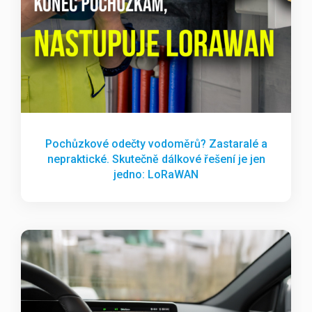
Pochůzkové odečty vodoměrů? Zastaralé a
nepraktické. Skutečně dálkové řešení je jen
jedno: LoRaWAN