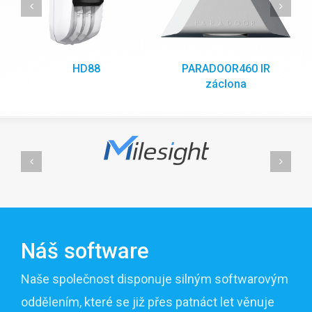
HD88
PARADOOR460 IR
záclona
Náš software
Naše společnost disponuje silným softwarovým
oddělením, které se již přes patnáct let věnuje