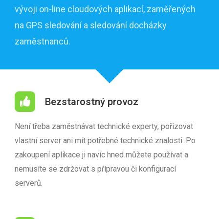
vývoji on-line cloudových aplikací, zaměřených
na GPS sledování a sledování docházky
zaměstnanců.
Bezstarostný provoz
Není třeba zaměstnávat technické experty, pořizovat
vlastní server ani mít potřebné technické znalosti. Po
zakoupení aplikace ji navíc hned můžete používat a
nemusíte se zdržovat s přípravou či konfigurací
serverů.