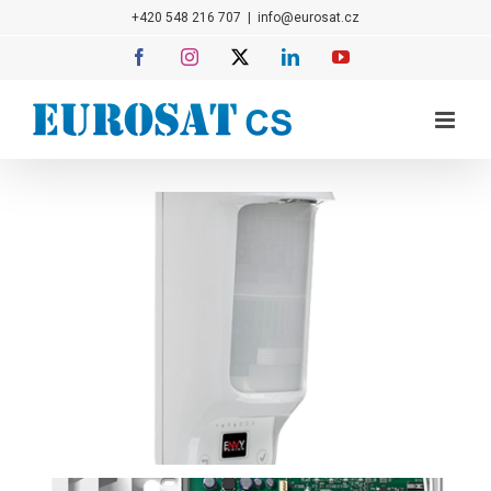
Přeskočit
+420 548 216 707
|
info@eurosat.cz
na
Facebook
Instagram
X
LinkedIn
YouTube
obsah