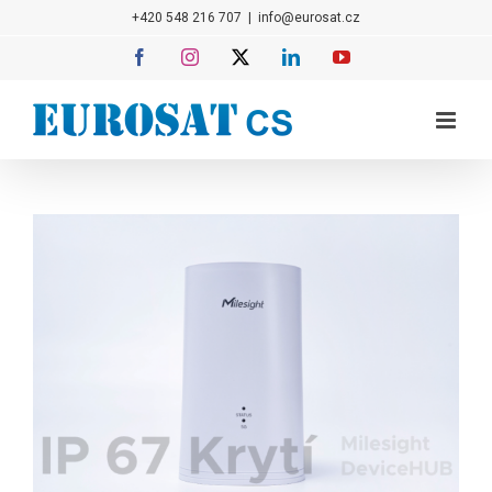
Přeskočit
+420 548 216 707
|
info@eurosat.cz
na
Facebook
Instagram
X
LinkedIn
YouTube
obsah