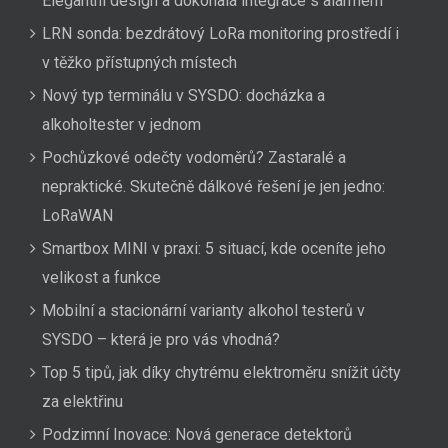
Elegantní design a dokonalá integrace s alarmem
LRN sonda: bezdrátový LoRa monitoring prostředí i
v těžko přístupných místech
Nový typ terminálu v SYSDO: docházka a
alkoholtester v jednom
Pochůzkové odečty vodoměrů? Zastaralé a
nepraktické. Skutečně dálkové řešení je jen jedno:
LoRaWAN
Smartbox MINI v praxi: 5 situací, kde oceníte jeho
velikost a funkce
Mobilní a stacionární varianty alkohol testerů v
SYSDO – která je pro vás vhodná?
Top 5 tipů, jak díky chytrému elektroměru snížit účty
za elektřinu
Podzimní Inovace: Nová generace detektorů