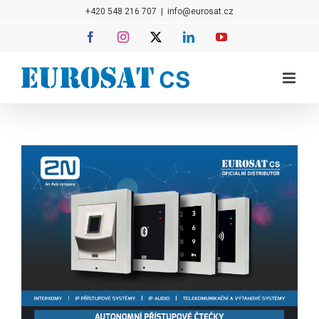
Přeskočit
+420 548 216 707
|
info@eurosat.cz
na
Facebook
Instagram
X
LinkedIn
YouTube
obsah