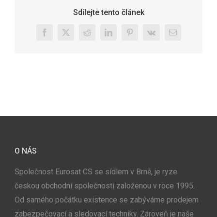
Sdílejte tento článek
Facebook
X
Reddit
LinkedIn
Pinterest
Vk
E-
mail
O NÁS
Společnost Eurosat CS se sídlem v Brně, je ryze
českou obchodní společností založenou v roce 1995.
Od samého počátku existence se zabýváme prodejem
zabezpečovací a sledovací techniky. Zároveň je naše