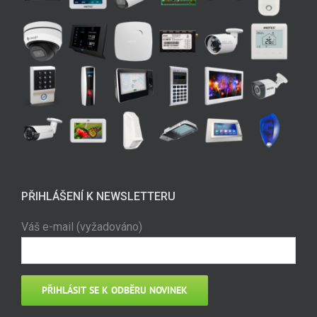
PŘIHLÁŠENÍ K NEWSLETTERU
Váš e-mail (vyžadováno)