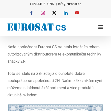
Přeskočit
+420 548 216 707
|
info@eurosat.cz
na
Facebook
Instagram
X
LinkedIn
YouTube
obsah
Naše společnost Eurosat CS se stala letošním rokem
autorizovaným distributorem telekomunikační techniky
značky 2N.
Toto se stalo na základě již dlouholeté dobré
spolupráce se společností 2N. Našim zákazníkům nyní
můžeme nabídnout širší sortiment a více produktů
aktuálně skladem.