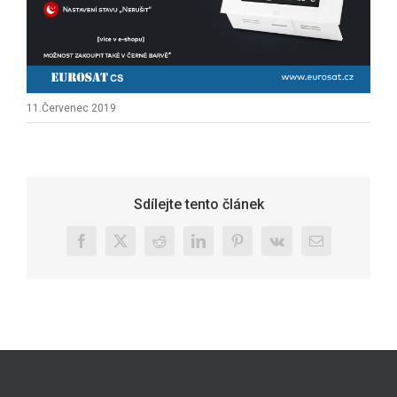
11.Červenec 2019
Sdílejte tento článek
Facebook
X
Reddit
LinkedIn
Pinterest
Vk
E-
mail