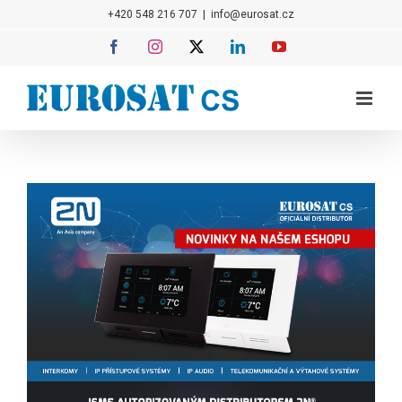
Přeskočit
+420 548 216 707
|
info@eurosat.cz
na
Facebook
Instagram
X
LinkedIn
YouTube
obsah