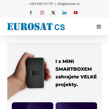
Přeskočit
+420 548 216 707
|
info@eurosat.cz
na
Facebook
Instagram
X
LinkedIn
YouTube
obsah