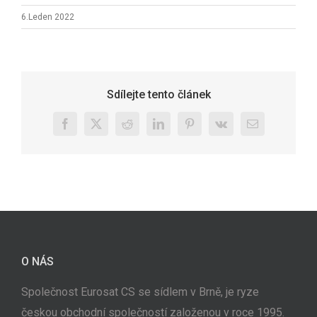
6.Leden 2022
Sdílejte tento článek
Facebook
X
Reddit
LinkedIn
Pinterest
Vk
E-
mail
O NÁS
Společnost Eurosat CS se sídlem v Brně, je ryze
českou obchodní společností založenou v roce 1995.