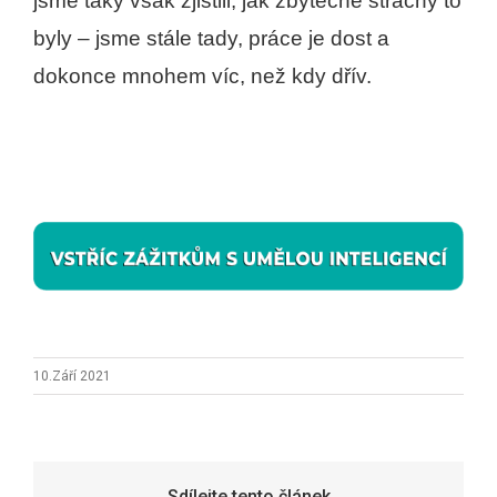
jsme taky však zjistili, jak zbytečné strachy to
byly – jsme stále tady, práce je dost a
dokonce mnohem víc, než kdy dřív.
10.Září 2021
Sdílejte tento článek