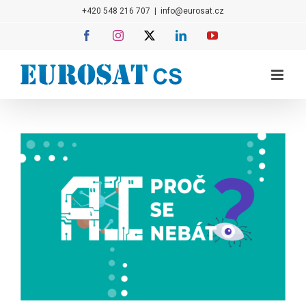
Přeskočit
+420 548 216 707
|
info@eurosat.cz
na
Facebook
Instagram
X
LinkedIn
YouTube
obsah