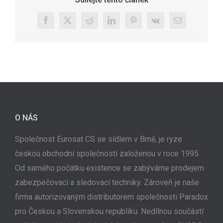
Facebook
X
Reddit
LinkedIn
Pinterest
Vk
E-
mail
O NÁS
Společnost Eurosat CS se sídlem v Brně, je ryze
českou obchodní společností založenou v roce 1995.
Od samého počátku existence se zabýváme prodejem
zabezpečovací a sledovací techniky. Zároveň je naše
firma autorizovaným distributorem společnosti Paradox
pro Českou a Slovenskou republiku. Nedílnou součástí