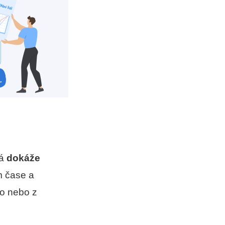
rá
dokáže
m čase a
do nebo z