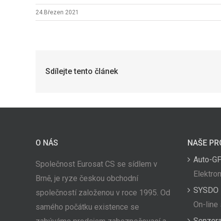
24.Březen 2021
Sdílejte tento článek
O NÁS
NAŠE PR
Auto-G
Společnost Eurosat CS se sídlem v
Elektron
Brně, je ryze českou obchodní
SYSDO
společností založenou v roce 1995. Od
On-line
samého počátku existence se
Senzor