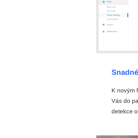
Snadné 
K novým f
Vás do pan
detekce o