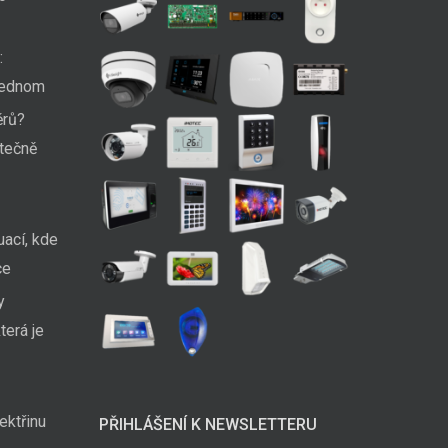
:
 jednom
ěrů?
utečně
uací, kde
ce
y
terá je
ektřinu
PŘIHLÁŠENÍ K NEWSLETTERU