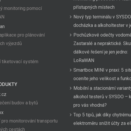
přístupných místech
ý monitoring pomocí
AN
Nový typ terminálu v SYSDO
docházka a alkoholtester v
an
aplikace pro plánování
Pochůzkové odečty vodom
ích výjezdů
Zastaralé a nepraktické. Sk
dálkové řešení je jen jedno:
LoRaWAN
 tiketovací systém
Smartbox MINI v praxi: 5 sit
oceníte jeho velikost a funk
ODUKTY
Mobilní a stacionární variant
.cz
alkohol testerů v SYSDO – k
čení budov a bytů
pro vás vhodná?
ox
Top 5 tipů, jak díky chytrému
 pro monitorování transportu
elektroměru snížit účty za el
hých cestách