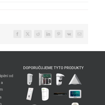
Facebook
X
Reddit
LinkedIn
Pinterest
Vk
E-
mail
DOPORUČUJEME TYTO PRODUKTY
ápění od
 a
em
a
ko