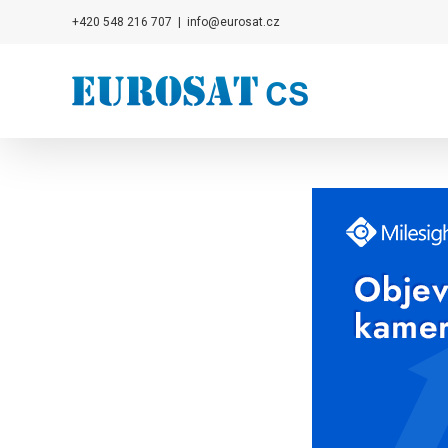
Přeskočit
+420 548 216 707
|
info@eurosat.cz
na
obsah