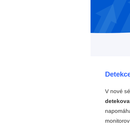
Detekce
V nové sér
detekovat
napomáhá 
monitorova