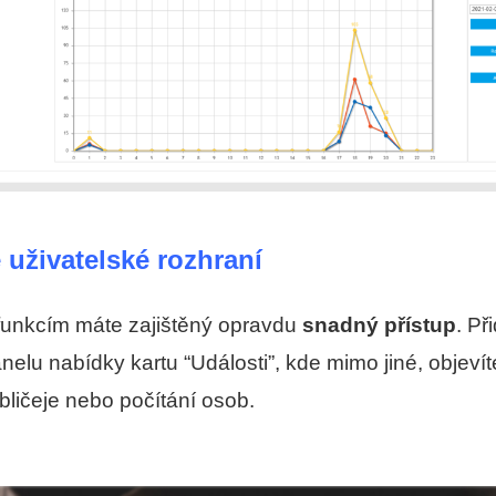
uživatelské rozhraní
unkcím máte zajištěný opravdu
snadný přístup
. Př
elu nabídky kartu “Události”, kde mimo jiné, objeví
bličeje nebo počítání osob.