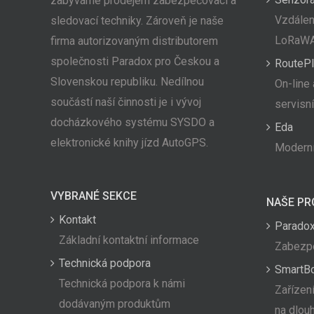
zabýváme prodejem zabezpečovací a
Vzdálen
sledovací techniky. Zároveň je naše
LoRaW
firma autorizovaným distributorem
společnosti Paradox pro Českou a
RoutePl
Slovenskou republiku. Nedílnou
On-line 
součástí naší činnosti je i vývoj
servisn
docházkového systému SYSDO a
Eda
elektronické knihy jízd AutoGPS.
Moderní
VYBRANÉ SEKCE
NAŠE PR
Kontakt
Paradox
Základní kontaktní informace
Zabezpe
Technická podpora
SmartB
Technická podpora k námi
Zařízení
dodávaným produktům
na dlou