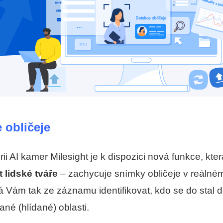
 obličeje
ii AI kamer Milesight je k dispozici nová funkce, kte
 lidské tváře
– zachycuje snímky obličeje v reálné
Vám tak ze záznamu identifikovat, kdo se do stal 
né (hlídané) oblasti.