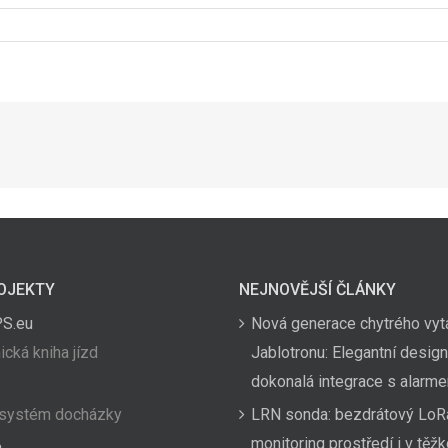
OJEKTY
NEJNOVĚJŠÍ ČLÁNKY
PS.eu
Nová generace chytrého vyt
ická kniha jízd
Jablotronu: Elegantní design
dokonalá integrace s alarm
 systém docházky
LRN sonda: bezdrátový LoR
monitoring prostředí i v těž
a