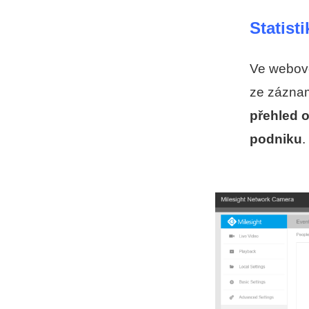
Statist
Ve webové 
ze záznam
přehled o
podniku
.