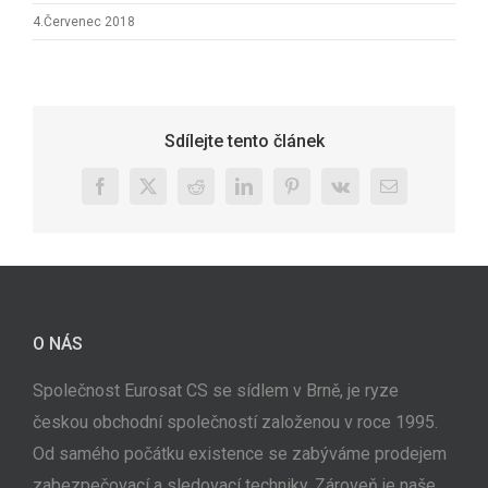
4.Červenec 2018
Sdílejte tento článek
Facebook
X
Reddit
LinkedIn
Pinterest
Vk
E-
mail
O NÁS
Společnost Eurosat CS se sídlem v Brně, je ryze
českou obchodní společností založenou v roce 1995.
Od samého počátku existence se zabýváme prodejem
zabezpečovací a sledovací techniky. Zároveň je naše