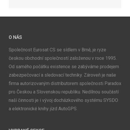
mail
O NÁS
Společnost Eurosat CS se sídlem v Brně, je ryze
českou obchodní společností založenou v roce 1995.
Od samého počátku existence se zabýváme prodejem
zabezpečovací a sledovací techniky. Zároveň je naše
firma autorizovaným distributorem společnosti Paradox
pro Českou a Slovenskou republiku. Nedílnou součástí
naší činnosti je i vývoj docházkového systému SYSDO
a elektronické knihy jízd AutoGPS.