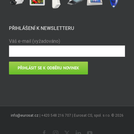
PŘIHLÁŠENÍ K NEWSLETTERU
Váš e-mail (vyžadováno)
info@eurosat.cz
| +420 548 216 707 | Eurosat CS, spol. s r.o. ©
2026
Facebook
Instagram
X
LinkedIn
YouTube