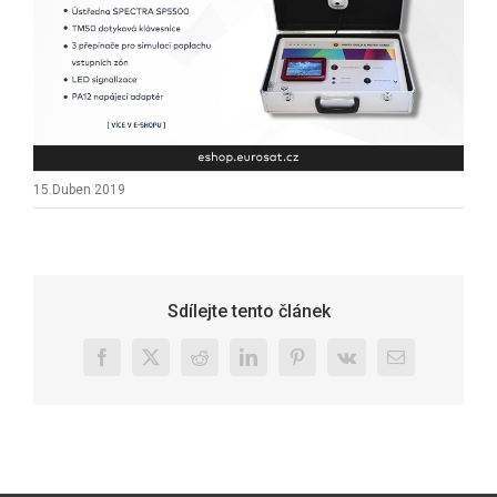
15.Duben 2019
Sdílejte tento článek
Facebook
X
Reddit
LinkedIn
Pinterest
Vk
E-
mail