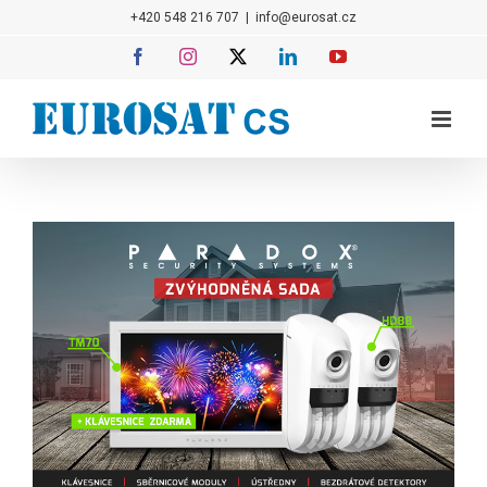
Přeskočit
+420 548 216 707
|
info@eurosat.cz
na
Facebook
Instagram
X
LinkedIn
YouTube
obsah