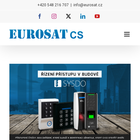
Přeskočit
+420 548 216 707
|
info@eurosat.cz
na
Facebook
Instagram
X
LinkedIn
YouTube
obsah