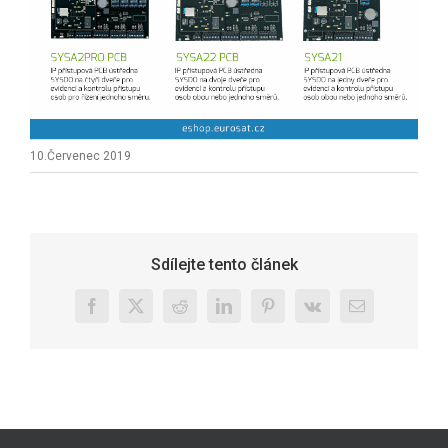
10.Červenec 2019
Sdílejte tento článek
Facebook
X
Reddit
LinkedIn
Pinterest
Vk
E-
mail