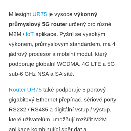
Milesight
UR75
je vysoce
výkonný
průmyslový 5G router
určený pro různé
M2M /
IoT
aplikace. Pyšní se
vysokým
výkonem, průmyslovým standardem, má 4
jádrový procesor
a mobilní modul, který
podporuje globální WCDMA, 4G LTE
a 5G
sub-6 GHz NSA a SA sítě.
Router UR75
také podporuje 5 portový
gigabitový Ethernet
přepínač, sériové porty
RS232 / RS485 a digitální vstup /
výstup,
které uživatelům umožňují rozšířit M2M
aplikace
kombinující sběr dat a