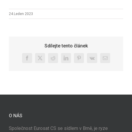
24.Leden 2023
Sdílejte tento článek
Facebook
X
Reddit
LinkedIn
Pinterest
Vk
E-
mail
O NÁS
Společnost Eurosat CS se sídlem v Brně, je ryze