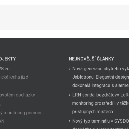
OJEKTY
NEJNOVĚJŠÍ ČLÁNKY
PS.eu
Nová generace chytrého vyt
ická kniha jízd
Jablotronu: Elegantní design
dokonalá integrace s alarm
 systém docházky
LRN sonda: bezdrátový LoR
monitoring prostředí i v těž
a
přístupných místech
ý monitoring pomocí
AN
Nový typ terminálu v SYSDO