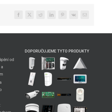
Facebook
X
Reddit
LinkedIn
Pinterest
Vk
E-
mail
DOPORUČUJEME TYTO PRODUKTY
ápění od
 a
em
a
ko
: