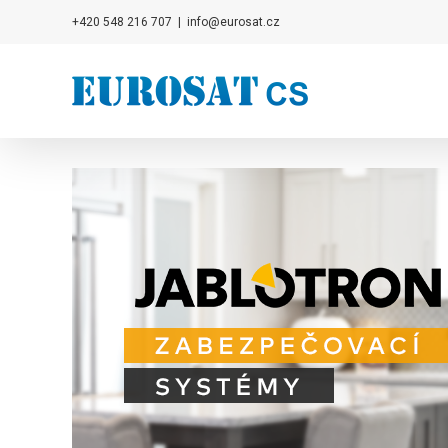
Přeskočit
+420 548 216 707
|
info@eurosat.cz
na
obsah