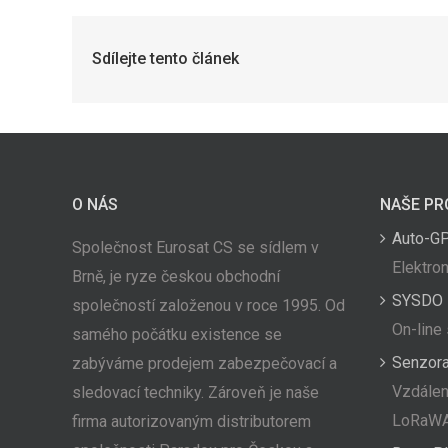
Sdílejte tento článek
O NÁS
NAŠE PR
Auto-G
Společnost Eurosat CS se sídlem v
Elektron
Brně, je ryze českou obchodní
SYSDO
společností založenou v roce 1995. Od
On-line
samého počátku existence se
Senzor
zabýváme prodejem zabezpečovací a
Vzdálen
sledovací techniky. Zároveň je naše
LoRaW
firma autorizovaným distributorem