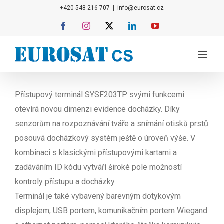
Přeskočit
+420 548 216 707
|
info@eurosat.cz
na
Facebook
Instagram
X
LinkedIn
YouTube
obsah
Přístupový terminál SYSF203TP svými funkcemi
otevírá novou dimenzi evidence docházky. Díky
senzorům na rozpoznávání tváře a snímání otisků prstů
posouvá docházkový systém ještě o úroveň výše. V
kombinaci s klasickými přístupovými kartami a
zadáváním ID kódu vytváří široké pole možností
kontroly přístupu a docházky.
Terminál je také vybavený barevným dotykovým
displejem, USB portem, komunikačním portem Wiegand