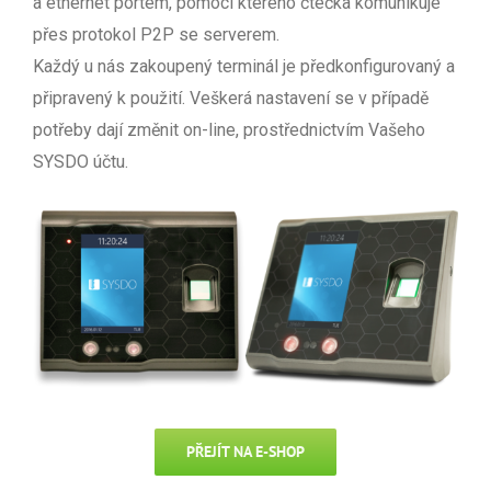
a ethernet portem, pomocí kterého čtečka komunikuje
přes protokol P2P se serverem.
Každý u nás zakoupený terminál je předkonfigurovaný a
připravený k použití. Veškerá nastavení se v případě
potřeby dají změnit on-line, prostřednictvím Vašeho
SYSDO účtu.
PŘEJÍT NA E-SHOP