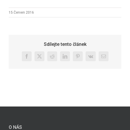
15.Červen 2016
Sdílejte tento článek
Facebook
X
Reddit
LinkedIn
Pinterest
Vk
E-
mail
O NÁS