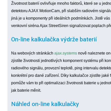
Životnost baterií ovlivňuje mnoho faktorů, které se u jedno
detektoru AJAX MotionCam, při slabším radiovém signálu 
jiná je u komponenty při ideálních podmínkách. Jistě vás
venkovní siréna Ajax StreetSiren signalizovat poplach př
On-line kalkulačka výdrže baterií
Na webových stránkách
ajax.systems
nově naleznete on-
zjistíte životnosti jednotlivých komponent systému při ko
radiového signálu, provozní teplotě, ping intervalu detekt
konkrétní pro dané zařízení. Díky kalkulačce zjistíte
jaké 
pomůže vám to při
optimalizaci životnosti baterie
u jednot
jak baterie měnit
.
Náhled on-line kalkulačky