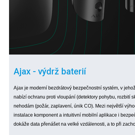
Ajax - výdrž baterií
Ajax je
moderní bezdrátový bezpečnostní systém
, v jeho
nabízí
ochranu proti vloupání
(detektory pohybu, rozbití s
nehodám
(požár, zaplavení, únik CO). Mezi největší výh
instalace komponent
a
intuitivní mobilní aplikace
i
bezpe
dokáže data přenášet na velké vzdálenosti, a to při zac