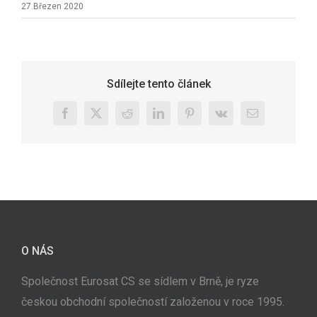
27.Březen 2020
Sdílejte tento článek
Facebook
X
Reddit
LinkedIn
Pinterest
Vk
E-
mail
O NÁS
Společnost Eurosat CS se sídlem v Brně, je ryze
českou obchodní společností založenou v roce 1995.