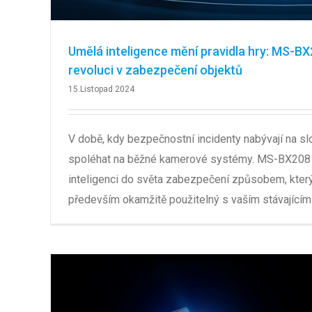
Umělá inteligence mění pravidla hry: MS-BX
revoluci v zabezpečení objektů
15.Listopad 2024
V době, kdy bezpečnostní incidenty nabývají na slo
spoléhat na běžné kamerové systémy. MS-BX208 
inteligenci do světa zabezpečení způsobem, který 
především okamžitě použitelný s vaším stávajíc