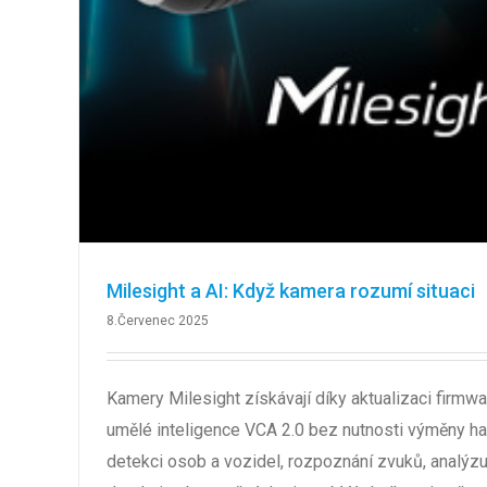
Milesight a AI: Když kamera rozumí situaci
8.Červenec 2025
Kamery Milesight získávají díky aktualizaci firmwa
umělé inteligence VCA 2.0 bez nutnosti výměny h
detekci osob a vozidel, rozpoznání zvuků, analýz