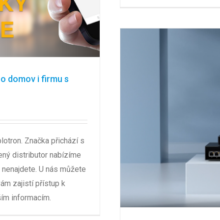
o domov i firmu s
blotron. Značka přichází s
ený distributor nabízíme
de nenajdete. U nás můžete
ám zajistí přístup k
ším informacím.