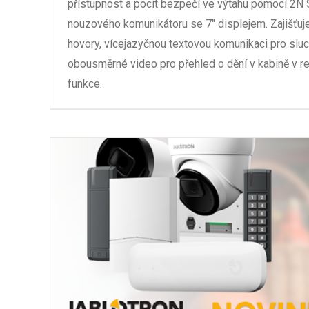
přístupnost a pocit bezpečí ve výtahu pomocí 2N 
nouzového komunikátoru se 7" displejem. Zajišťuj
hovory, vícejazyčnou textovou komunikaci pro slu
obousměrné video pro přehled o dění v kabině v r
funkce.