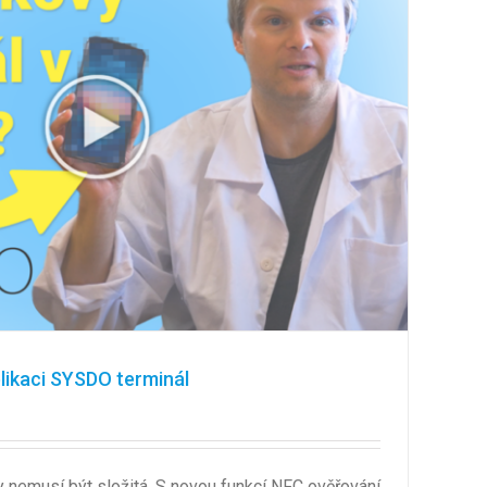
plikaci SYSDO terminál
 nemusí být složitá. S novou funkcí NFC ověřování