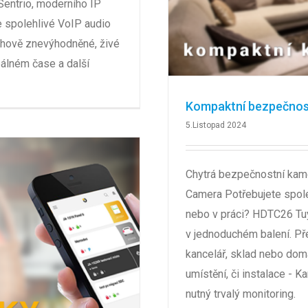
Sentrio, moderního IP
e spolehlivé VoIP audio
chově znevýhodněné, živé
eálném čase a další
Kompaktní bezpečnostn
5.Listopad 2024
Chytrá bezpečnostní kam
Camera Potřebujete spole
nebo v práci? HDTC26 Tuy
v jednoduchém balení. Př
kancelář, sklad nebo domá
umístění, či instalace - K
nutný trvalý monitoring.