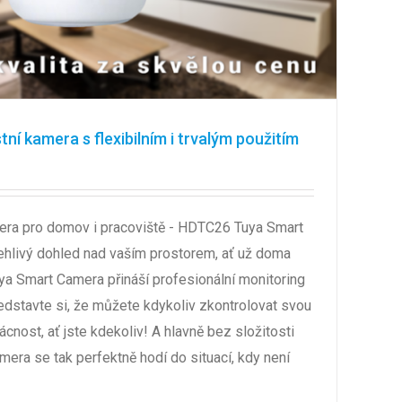
í kamera s flexibilním i trvalým použitím
era pro domov i pracoviště - HDTC26 Tuya Smart
hlivý dohled nad vaším prostorem, ať už doma
a Smart Camera přináší profesionální monitoring
edstavte si, že můžete kdykoliv zkontrolovat svou
cnost, ať jste kdekoliv! A hlavně bez složitosti
amera se tak perfektně hodí do situací, kdy není