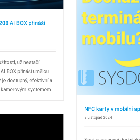
208 AI BOX přináší
žitosti, už nestačí
AI BOX přináší umělou
je dostupný, efektivní a
ím kamerovým systémem.
NFC karty v mobilní a
8.Listopad 2024
Správa pracovní docházky