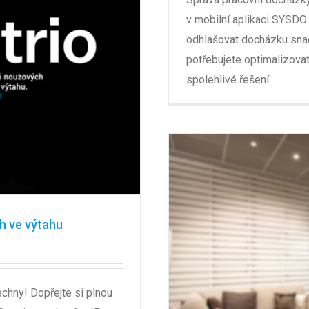
v mobilní aplikaci SYSDO
odhlašovat docházku snadn
potřebujete optimalizovat
spolehlivé řešení.
h ve výtahu
chny! Dopřejte si plnou