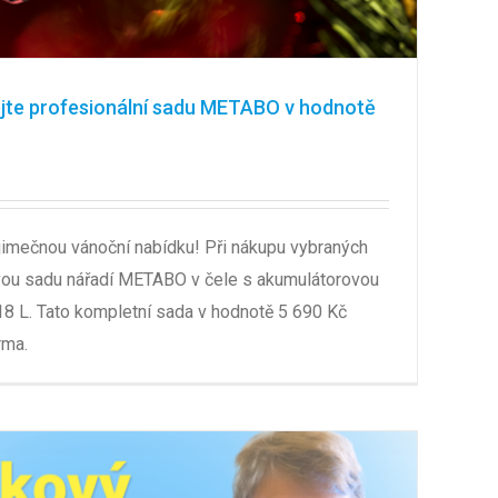
ejte profesionální sadu METABO v hodnotě
ýjimečnou vánoční nabídku! Při nákupu vybraných
vou sadu nářadí METABO v čele s akumulátorovou
18 L. Tato kompletní sada v hodnotě 5 690 Kč
rma.