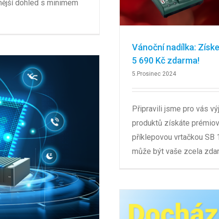
nější dohled s minimem
Vánoční nadílka: Získ
5 690 Kč zdarma!
5.Prosinec 2024
Připravili jsme pro vás v
produktů získáte prémio
příklepovou vrtačkou SB 
může být vaše zcela zda