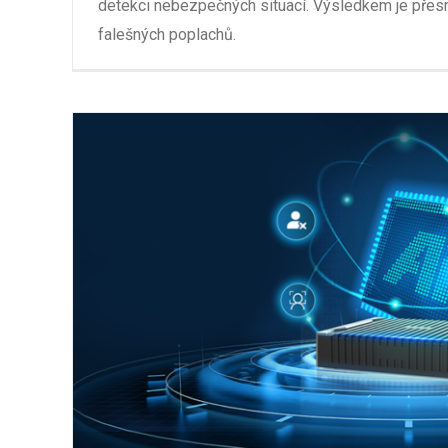
detekci nebezpečných situací. Výsledkem je přes
falešných poplachů.