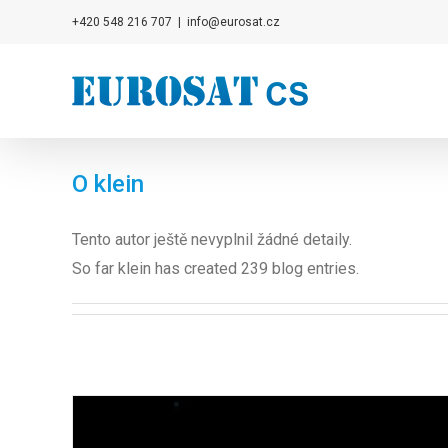
Přeskočit
+420 548 216 707
|
info@eurosat.cz
na
obsah
O
klein
Tento autor ještě nevyplnil žádné detaily.
So far klein has created 239 blog entries.