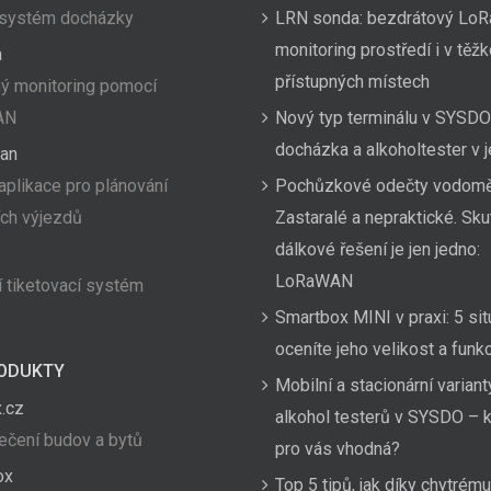
 systém docházky
LRN sonda: bezdrátový LoR
monitoring prostředí i v těž
a
přístupných místech
ý monitoring pomocí
AN
Nový typ terminálu v SYSDO
docházka a alkoholtester v
an
aplikace pro plánování
Pochůzkové odečty vodom
ích výjezdů
Zastaralé a nepraktické. Sk
dálkové řešení je jen jedno:
LoRaWAN
 tiketovací systém
Smartbox MINI v praxi: 5 sit
oceníte jeho velikost a funk
ODUKTY
Mobilní a stacionární variant
.cz
alkohol testerů v SYSDO – k
čení budov a bytů
pro vás vhodná?
ox
Top 5 tipů, jak díky chytrému