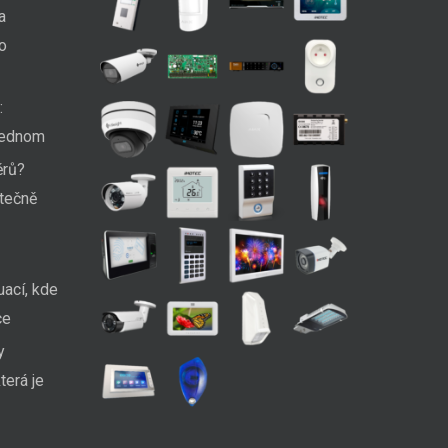
a
ko
:
 jednom
ěrů?
utečně
uací, kde
ce
y
terá je