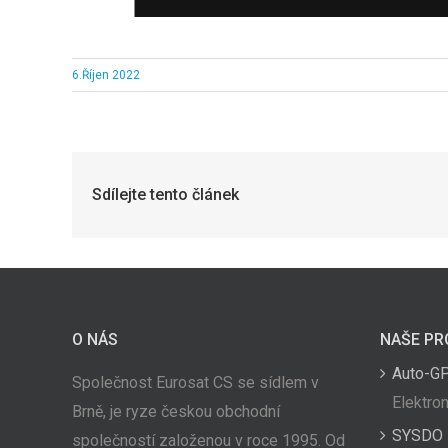
6.Říjen 2022
Sdílejte tento článek
O NÁS
NAŠE PR
Auto-G
Společnost Eurosat CS se sídlem v
Elektron
Brně, je ryze českou obchodní
SYSDO
společností založenou v roce 1995. Od