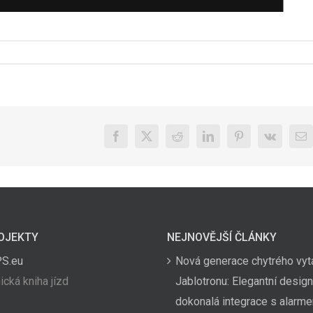
Facebook
X
Reddit
LinkedIn
Pinterest
Vk
E-
ma
OJEKTY
NEJNOVĚJŠÍ ČLÁNKY
PS.eu
Nová generace chytrého vyt
ická kniha jízd
Jablotronu: Elegantní design
dokonalá integrace s alarm