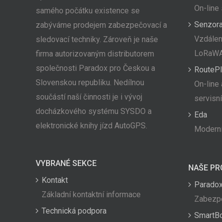
On-line
samého počátku existence se
Senzor
zabýváme prodejem zabezpečovací a
Vzdálen
sledovací techniky. Zároveň je naše
LoRaW
firma autorizovaným distributorem
společnosti Paradox pro Českou a
RoutePl
Slovenskou republiku. Nedílnou
On-line 
součástí naší činnosti je i vývoj
servisn
docházkového systému SYSDO a
Eda
elektronické knihy jízd AutoGPS.
Moderní
VYBRANÉ SEKCE
NAŠE PR
Kontakt
Paradox
Základní kontaktní informace
Zabezpe
Technická podpora
SmartB