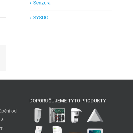
Senzora
SYSDO
il
DOPORUČUJEME TYTO PRODUKTY
ápění od
 a
em