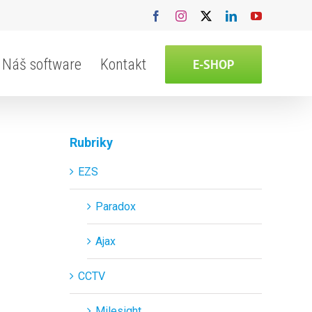
Facebook
Instagram
X
LinkedIn
YouTube
Náš software
Kontakt
E-SHOP
Rubriky
EZS
Paradox
Ajax
CCTV
Milesight