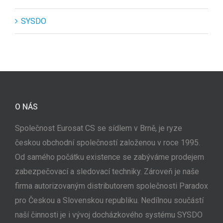
SYSDO
O NÁS
Společnost Eurosat CS se sídlem v Brně, je ryze
českou obchodní společností založenou v roce 1995.
Od samého počátku existence se zabýváme prodejem
zabezpečovací a sledovací techniky. Zároveň je naše
firma autorizovaným distributorem společnosti Paradox
pro Českou a Slovenskou republiku. Nedílnou součástí
naší činnosti je i vývoj docházkového systému SYSDO