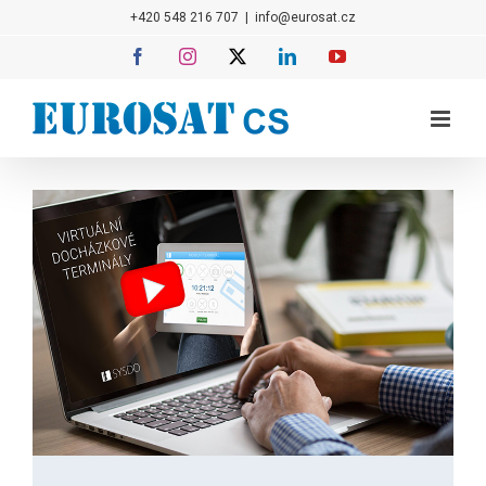
Přeskočit
+420 548 216 707
|
info@eurosat.cz
na
Facebook
Instagram
X
LinkedIn
YouTube
obsah