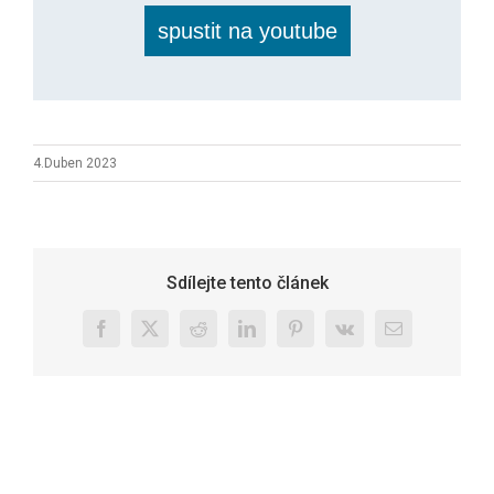
spustit na youtube
4.Duben 2023
Sdílejte tento článek
Facebook
X
Reddit
LinkedIn
Pinterest
Vk
E-
mail