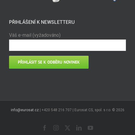
PŘIHLÁŠENÍ K NEWSLETTERU
Váš e-mail (vyžadováno)
info@eurosat.cz
| +420 548 216 707 | Eurosat CS, spol. s r.o. ©
2026
Facebook
Instagram
X
LinkedIn
YouTube