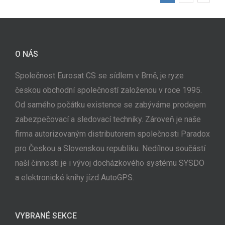
O NÁS
Společnost Eurosat CS se sídlem v Brně, je ryze
českou obchodní společností založenou v roce 1995.
Od samého počátku existence se zabýváme prodejem
zabezpečovací a sledovací techniky. Zároveň je naše
firma autorizovaným distributorem společnosti Paradox
pro Českou a Slovenskou republiku. Nedílnou součástí
naší činnosti je i vývoj docházkového systému SYSDO
a elektronické knihy jízd AutoGPS.
VYBRANÉ SEKCE