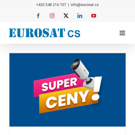
Přeskočit
+420 548 216 707
|
info@eurosat.cz
na
Facebook
Instagram
X
LinkedIn
YouTube
obsah