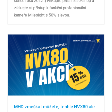
konce roku 2022 :) Nakupte přes náš e-shop a
získejte si přístup k funkční profesionální
kameře Milesight s 50% slevou.
MHD zmeškat můžete, tenhle NVX80 ale