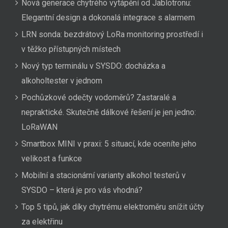
Nová generace chytrého vytápění od Jablotronu:
Elegantní design a dokonalá integrace s alarmem
LRN sonda: bezdrátový LoRa monitoring prostředí i
v těžko přístupných místech
Nový typ terminálu v SYSDO: docházka a
alkoholtester v jednom
Pochůzkové odečty vodoměrů? Zastaralé a
nepraktické. Skutečně dálkové řešení je jen jedno:
LoRaWAN
Smartbox MINI v praxi: 5 situací, kde oceníte jeho
velikost a funkce
Mobilní a stacionární varianty alkohol testerů v
SYSDO – která je pro vás vhodná?
Top 5 tipů, jak díky chytrému elektroměru snížit účty
za elektřinu