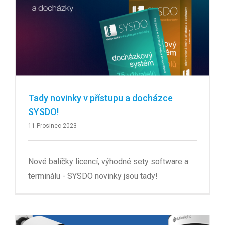
Tady novinky v přístupu a docházce
SYSDO!
11.Prosinec 2023
Nové balíčky licencí, výhodné sety software a
terminálu - SYSDO novinky jsou tady!