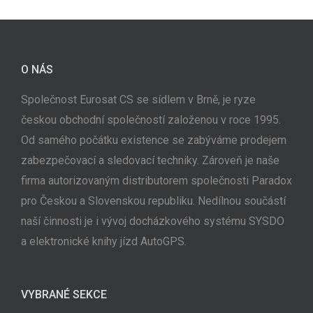
O NÁS
Společnost Eurosat CS se sídlem v Brně, je ryze
českou obchodní společností založenou v roce 1995.
Od samého počátku existence se zabýváme prodejem
zabezpečovací a sledovací techniky. Zároveň je naše
firma autorizovaným distributorem společnosti Paradox
pro Českou a Slovenskou republiku. Nedílnou součástí
naší činnosti je i vývoj docházkového systému SYSDO
a elektronické knihy jízd AutoGPS.
VYBRANÉ SEKCE