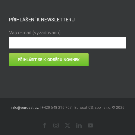
PŘIHLÁŠENÍ K NEWSLETTERU
Váš e-mail (vyžadováno)
info@eurosat.cz
| +420 548 216 707 | Eurosat CS, spol. s r.o. ©
2026
Facebook
Instagram
X
LinkedIn
YouTube