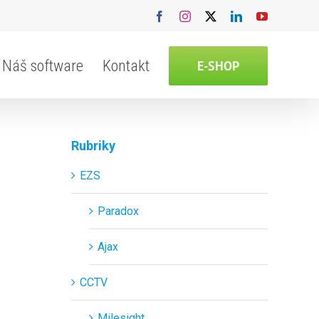
Facebook
Instagram
X
LinkedIn
YouTube
Náš software
Kontakt
E-SHOP
Rubriky
EZS
Paradox
Ajax
CCTV
Milesight