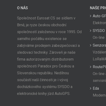
O NÁS
NAŠE PR
Auto-G
Společnost Eurosat CS se sídlem v
Elektron
Brně, je ryze českou obchodní
SYSDO
společností založenou v roce 1995. Od
On-line
samého počátku existence se
Senzor
zabýváme prodejem zabezpečovací a
Vzdálen
sledovací techniky. Zároveň je naše
LoRaW
firma autorizovaným distributorem
společnosti Paradox pro Českou a
RoutePl
Slovenskou republiku. Nedílnou
On-line 
součástí naší činnosti je i vývoj
servisn
docházkového systému SYSDO a
Eda
elektronické knihy jízd AutoGPS.
Moderní