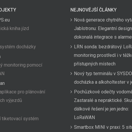
OJEKTY
NEJNOVĚJŠÍ ČLÁNKY
PS.eu
Nová generace chytrého vyt
ická kniha jízd
Jablotronu: Elegantní design
dokonalá integrace s alarm
 systém docházky
LRN sonda: bezdrátový LoR
monitoring prostředí i v těž
a
přístupných místech
ý monitoring pomocí
AN
Nový typ terminálu v SYSDO
docházka a alkoholtester v
an
aplikace pro plánování
Pochůzkové odečty vodom
ích výjezdů
Zastaralé a nepraktické. Sk
dálkové řešení je jen jedno:
LoRaWAN
 tiketovací systém
Smartbox MINI v praxi: 5 sit