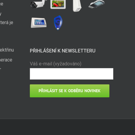
ce
y
terá je
ektřinu
PŘIHLÁŠENÍ K NEWSLETTERU
nerace
Váš e-mail (vyžadováno)
+