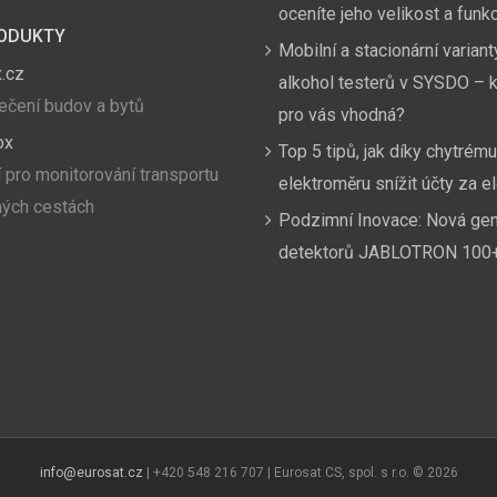
oceníte jeho velikost a funk
ODUKTY
Mobilní a stacionární variant
.cz
alkohol testerů v SYSDO – k
čení budov a bytů
pro vás vhodná?
ox
Top 5 tipů, jak díky chytrému
 pro monitorování transportu
elektroměru snížit účty za el
hých cestách
Podzimní Inovace: Nová ge
detektorů JABLOTRON 100
info@eurosat.cz
| +420 548 216 707 | Eurosat CS, spol. s r.o. ©
2026