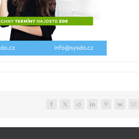
Facebook
X
Reddit
LinkedIn
Pinterest
Vk
E-
ma