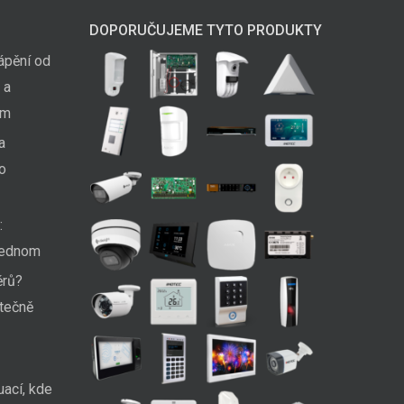
DOPORUČUJEME TYTO PRODUKTY
ápění od
 a
em
a
ko
:
 jednom
ěrů?
utečně
uací, kde