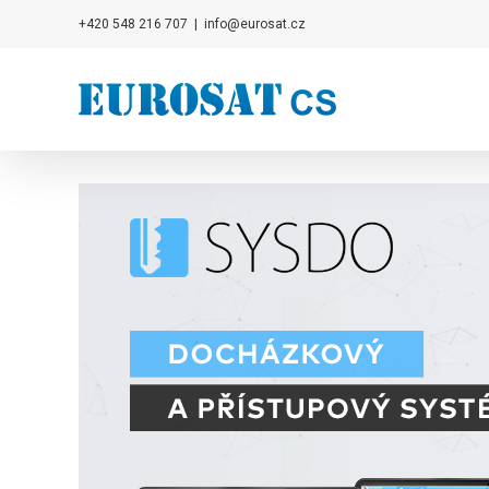
Přeskočit
+420 548 216 707
|
info@eurosat.cz
na
obsah