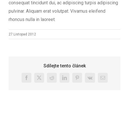
consequat tincidunt dui, ac adipiscing turpis adipiscing
pulvinar. Aliquam erat volutpat. Vivamus eleifend
rhoncus nulla in laoreet.
27.Listopad 2012
Sdílejte tento článek
Facebook
X
Reddit
LinkedIn
Pinterest
Vk
E-
mail