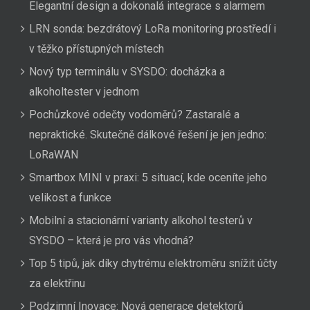
Elegantní design a dokonalá integrace s alarmem
LRN sonda: bezdrátový LoRa monitoring prostředí i
v těžko přístupných místech
Nový typ terminálu v SYSDO: docházka a
alkoholtester v jednom
Pochůzkové odečty vodoměrů? Zastaralé a
nepraktické. Skutečně dálkové řešení je jen jedno:
LoRaWAN
Smartbox MINI v praxi: 5 situací, kde oceníte jeho
velikost a funkce
Mobilní a stacionární varianty alkohol testerů v
SYSDO – která je pro vás vhodná?
Top 5 tipů, jak díky chytrému elektroměru snížit účty
za elektřinu
Podzimní Inovace: Nová generace detektorů