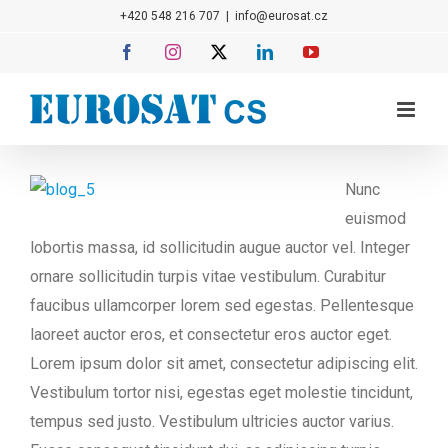
Přeskočit
+420 548 216 707
|
info@eurosat.cz
na
Facebook
Instagram
X
LinkedIn
YouTube
obsah
Nunc
euismod
lobortis massa, id sollicitudin augue auctor vel. Integer
ornare sollicitudin turpis vitae vestibulum. Curabitur
faucibus ullamcorper lorem sed egestas. Pellentesque
laoreet auctor eros, et consectetur eros auctor eget.
Lorem ipsum dolor sit amet, consectetur adipiscing elit.
Vestibulum tortor nisi, egestas eget molestie tincidunt,
tempus sed justo. Vestibulum ultricies auctor varius.