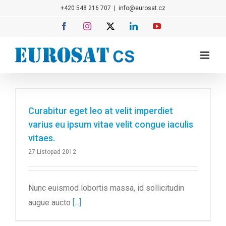
Přeskočit
+420 548 216 707
|
info@eurosat.cz
na
Facebook
Instagram
X
LinkedIn
YouTube
obsah
Curabitur eget leo at velit imperdiet
varius eu ipsum vitae velit congue iaculis
vitaes.
27.Listopad 2012
Nunc euismod lobortis massa, id sollicitudin
augue aucto
[...]