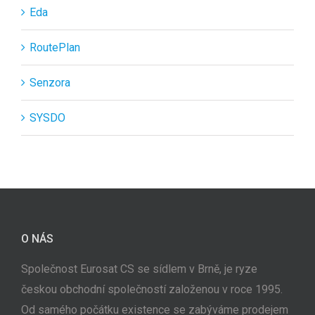
Eda
RoutePlan
Senzora
SYSDO
O NÁS
Společnost Eurosat CS se sídlem v Brně, je ryze
českou obchodní společností založenou v roce 1995.
Od samého počátku existence se zabýváme prodejem