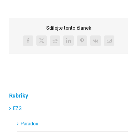
Sdílejte tento článek
Facebook
X
Reddit
LinkedIn
Pinterest
Vk
E-
mail
Rubriky
EZS
Paradox