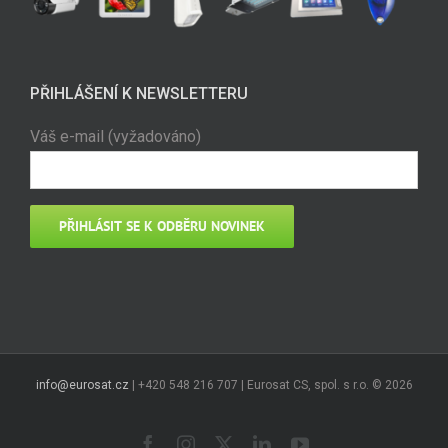
PŘIHLÁŠENÍ K NEWSLETTERU
Váš e-mail (vyžadováno)
info@eurosat.cz
| +420 548 216 707 | Eurosat CS, spol. s r.o. ©
2026
Facebook
Instagram
X
LinkedIn
YouTube