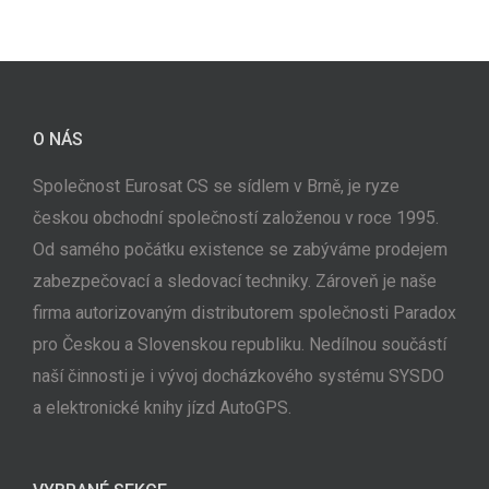
O NÁS
Společnost Eurosat CS se sídlem v Brně, je ryze
českou obchodní společností založenou v roce 1995.
Od samého počátku existence se zabýváme prodejem
zabezpečovací a sledovací techniky. Zároveň je naše
firma autorizovaným distributorem společnosti Paradox
pro Českou a Slovenskou republiku. Nedílnou součástí
naší činnosti je i vývoj docházkového systému SYSDO
a elektronické knihy jízd AutoGPS.