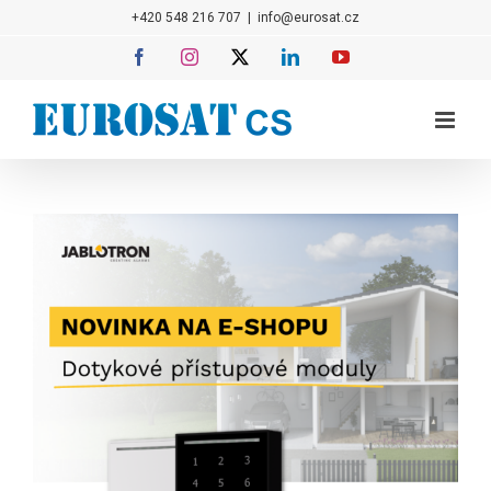
Přeskočit
+420 548 216 707
|
info@eurosat.cz
na
Facebook
Instagram
X
LinkedIn
YouTube
obsah