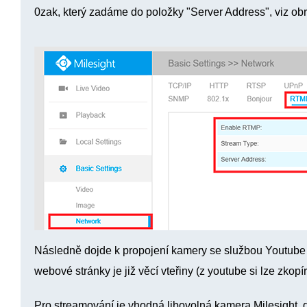
0zak, který zadáme do položky "Server Address", viz obr
Následně dojde k propojení kamery se službou Youtube a
webové stránky je již věcí vteřiny (z youtube si lze zkop
Pro streamování je vhodná libovolná kamera Milesight