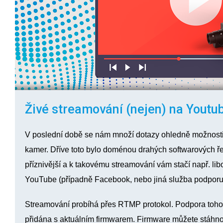
Živé streamování (nejen) na Youtu
V poslední době se nám množí dotazy ohledně možnosti 
kamer. Dříve toto bylo doménou drahých softwarových ře
příznivější a k takovému streamování vám stačí např. li
YouTube (případně Facebook, nebo jiná služba podporu
Streamování probíhá přes RTMP protokol. Podpora tohot
přidána s aktuálním firmwarem. Firmware můžete stáhno