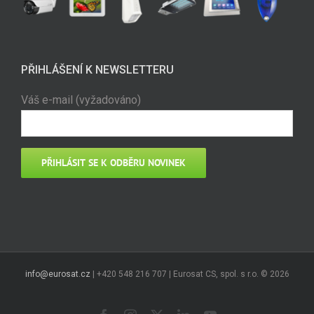
PŘIHLÁŠENÍ K NEWSLETTERU
Váš e-mail (vyžadováno)
info@eurosat.cz
| +420 548 216 707 | Eurosat CS, spol. s r.o. ©
2026