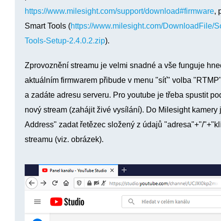
https://www.milesight.com/support/download#firmware
, 
Smart Tools (
https://www.milesight.com/DownloadFile/S
Tools-Setup-2.4.0.2.zip
).
Zprovoznění streamu je velmi snadné a vše funguje hne
aktuálním firmwarem přibude v menu "síť" volba "RTMP".
a zadáte adresu serveru. Pro youtube je třeba spustit p
nový stream (zahájit živé vysílání). Do Milesight kamery
Address" zadat řetězec složený z údajů "adresa"+"/"+"klí
streamu (viz. obrázek).