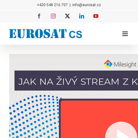
Přeskočit
+420 548 216 707
|
info@eurosat.cz
na
Facebook
Instagram
X
LinkedIn
YouTube
obsah