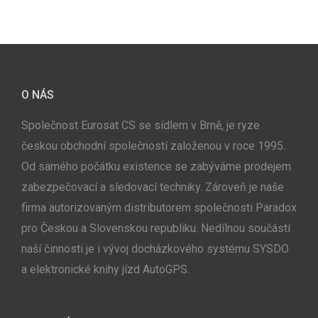
O NÁS
Společnost Eurosat CS se sídlem v Brně, je ryze
českou obchodní společností založenou v roce 1995.
Od samého počátku existence se zabýváme prodejem
zabezpečovací a sledovací techniky. Zároveň je naše
firma autorizovaným distributorem společnosti Paradox
pro Českou a Slovenskou republiku. Nedílnou součástí
naší činnosti je i vývoj docházkového systému SYSDO
a elektronické knihy jízd AutoGPS.