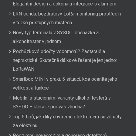
Elegantní design a dokonalá integrace s alarmem
LRN sonda: bezdrátový LoRa monitoring prostředí i
v těžko přístupných místech
Nový typ terminálu v SYSDO: docházka a
alkoholtester v jednom
Pochůzkové odečty vodoměrů? Zastaralé a
nepraktické. Skutečně dálkové řešení je jen jedno:
LoRaWAN
Smartbox MINI v praxi: 5 situací, kde oceníte jeho
velikost a funkce
Mobilní a stacionární varianty alkohol testerů v
SYSDO – která je pro vás vhodná?
Top 5 tipů, jak díky chytrému elektroměru snížit účty
za elektřinu
Podzimní Inovace: Nová generace detektorů