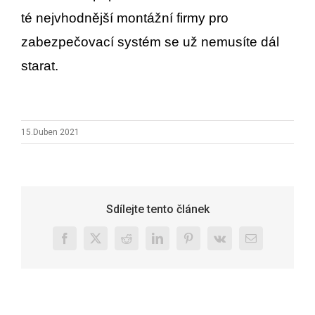
té nejvhodnější montážní firmy pro
zabezpečovací systém se už nemusíte dál
starat.
15.Duben 2021
Sdílejte tento článek
Facebook
X
Reddit
LinkedIn
Pinterest
Vk
E-
mail