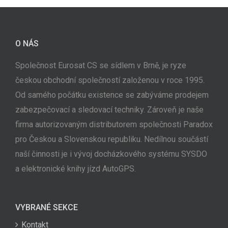
O NÁS
Společnost Eurosat CS se sídlem v Brně, je ryze
českou obchodní společností založenou v roce 1995.
Od samého počátku existence se zabýváme prodejem
zabezpečovací a sledovací techniky. Zároveň je naše
firma autorizovaným distributorem společnosti Paradox
pro Českou a Slovenskou republiku. Nedílnou součástí
naší činnosti je i vývoj docházkového systému SYSDO
a elektronické knihy jízd AutoGPS.
VYBRANÉ SEKCE
Kontakt