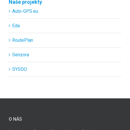
Naše projekty
Auto-GPS.eu
Eda
RoutePlan
Senzora
SYSDO
O NÁS