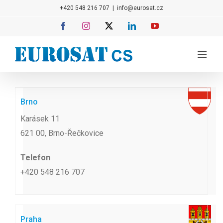
Přeskočit
+420 548 216 707
|
info@eurosat.cz
na
Facebook
Instagram
X
LinkedIn
YouTube
obsah
Brno
Karásek 11
621 00, Brno-Řečkovice
Telefon
+420 548 216 707
Praha