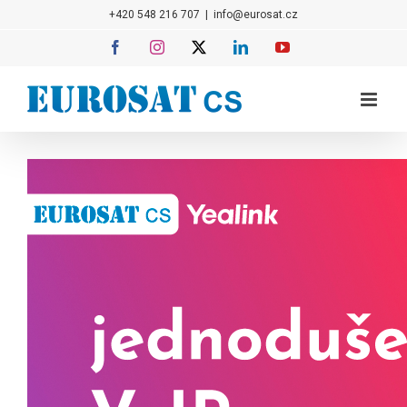
Přeskočit
+420 548 216 707
|
info@eurosat.cz
na
Facebook
Instagram
X
LinkedIn
YouTube
obsah