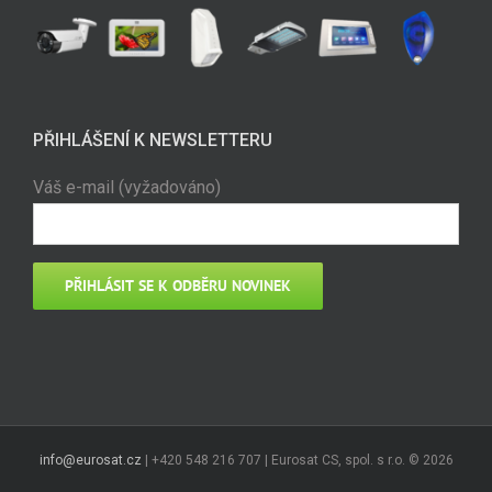
PŘIHLÁŠENÍ K NEWSLETTERU
Váš e-mail (vyžadováno)
info@eurosat.cz
| +420 548 216 707 | Eurosat CS, spol. s r.o. ©
2026