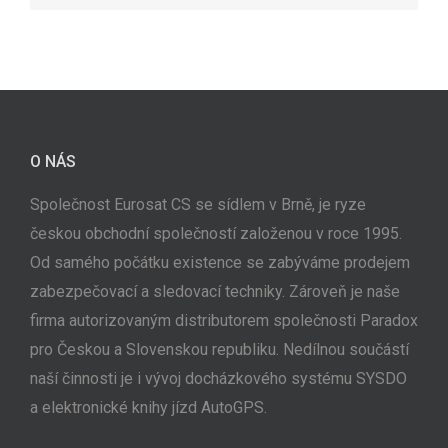
O NÁS
Společnost Eurosat CS se sídlem v Brně, je ryze
českou obchodní společností založenou v roce 1995.
Od samého počátku existence se zabýváme prodejem
zabezpečovací a sledovací techniky. Zároveň je naše
firma autorizovaným distributorem společnosti Paradox
pro Českou a Slovenskou republiku. Nedílnou součástí
naší činnosti je i vývoj docházkového systému SYSDO
a elektronické knihy jízd AutoGPS.