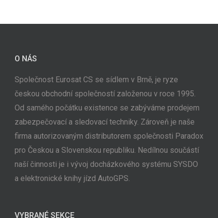
O NÁS
Společnost Eurosat CS se sídlem v Brně, je ryze
českou obchodní společností založenou v roce 1995.
Od samého počátku existence se zabýváme prodejem
zabezpečovací a sledovací techniky. Zároveň je naše
firma autorizovaným distributorem společnosti Paradox
pro Českou a Slovenskou republiku. Nedílnou součástí
naší činnosti je i vývoj docházkového systému SYSDO
a elektronické knihy jízd AutoGPS.
VYBRANÉ SEKCE