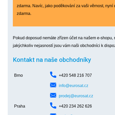
zdarma. Navíc, jako poděkování za vaši věrnost, nyní
zdarma.
Pokud doposud nemáte zřízen účet na našem e-shopu,
jakýchkoliv nejasností jsou vám naši obchodníci k disp
Kontakt na naše obchodníky
Brno
+420 548 216 707
info@eurosat.cz
prodej@eurosat.cz
Praha
+420 234 262 626