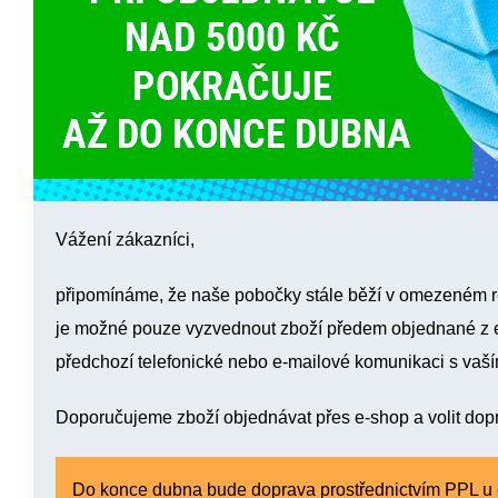
Vážení zákazníci,
připomínáme, že naše pobočky stále běží v omezeném 
je možné pouze vyzvednout zboží
předem objednané z 
předchozí
telefonické
nebo
e-mailové komunikaci
s vaš
Doporučujeme zboží
objednávat přes e-shop
a volit
dop
Do konce dubna bude doprava prostřednictvím PPL 