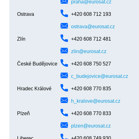
praha@eurosat.cz
Ostrava
+420 608 712 193
ostrava@eurosat.cz
Zlín
+420 608 712 481
zlin@eurosat.cz
České Budějovice
+420 608 750 527
c_budejovice@eurosat.cz
Hradec Králové
+420 608 770 835
h_kralove@eurosat.cz
Plzeň
+420 608 770 833
plzen@eurosat.cz
Liberec
+420 608 749 930