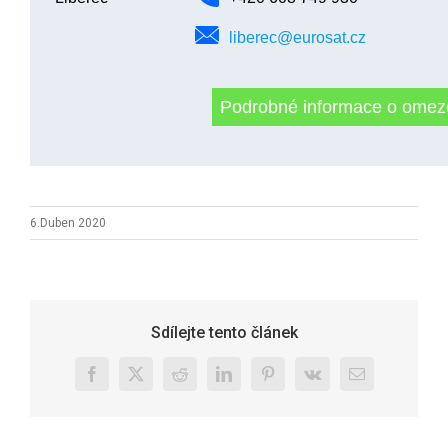
liberec@eurosat.cz
Podrobné informace o ome
6.Duben 2020
Sdílejte tento článek
Facebook
X
Reddit
LinkedIn
Pinterest
Vk
E-
mail