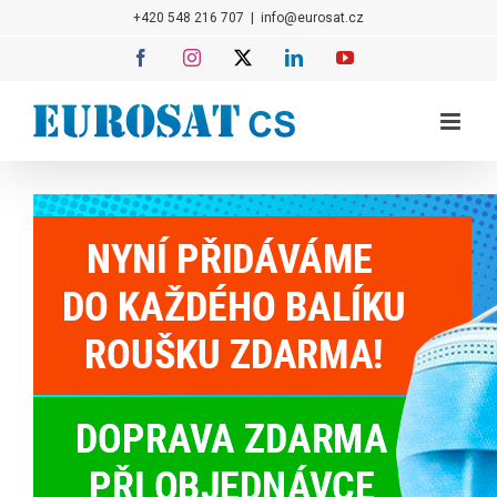
Přeskočit
+420 548 216 707
|
info@eurosat.cz
na
Facebook
Instagram
X
LinkedIn
YouTube
obsah