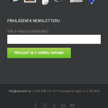
PŘIHLÁŠENÍ K NEWSLETTERU
Váš e-mail (vyžadováno)
info@eurosat.cz
| +420 548 216 707 | Eurosat CS, spol. s r.o. ©
2026
Facebook
Instagram
X
LinkedIn
YouTube