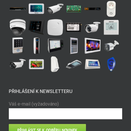
PŘIHLÁŠENÍ K NEWSLETTERU
Váš e-mail (vyžadováno)