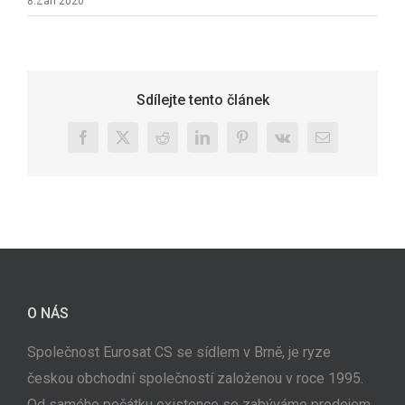
8.Září 2020
Sdílejte tento článek
Facebook
X
Reddit
LinkedIn
Pinterest
Vk
E-
mail
O NÁS
Společnost Eurosat CS se sídlem v Brně, je ryze
českou obchodní společností založenou v roce 1995.
Od samého počátku existence se zabýváme prodejem