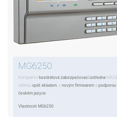
MG6250
Kompaktní
bezdrátová zabezpečovací ústředna
MAGEL
sirénou
opět skladem
, s
novým firmwarem
a
podporou
českém
jazyce
.
Vlastnosti MG6250