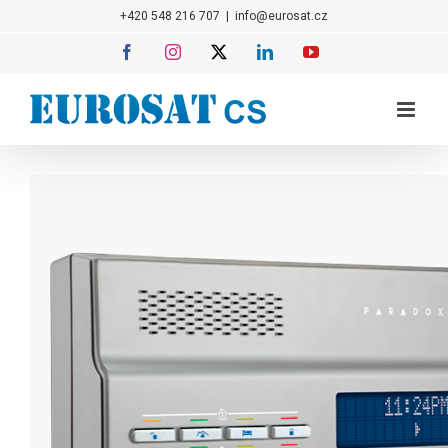
Přeskočit
+420 548 216 707
|
info@eurosat.cz
na
Facebook
Instagram
X
LinkedIn
YouTube
obsah