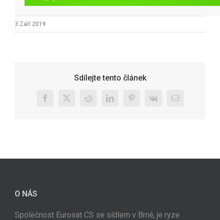
3.Září 2019
Sdílejte tento článek
Facebook
X
Reddit
LinkedIn
Pinterest
Vk
E-
mail
O NÁS
Společnost Eurosat CS se sídlem v Brně, je ryze