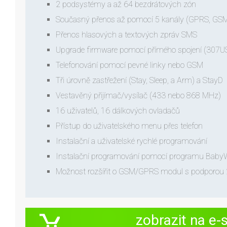
2 podsystémy a až 64 bezdrátových zón
Současný přenos až pomocí 5 kanály (GPRS, GSM,
Přenos hlasových a textových zpráv SMS
Upgrade firmware pomocí přímého spojení (307U
Telefonování pomocí pevné linky nebo GSM
Tři úrovně zastřežení (Stay, Sleep, a Arm) a StayD
Vestavěný přijímač/vysílač (433 nebo 868 MHz)
16 uživatelů, 16 dálkových ovladačů
Přístup do uživatelského menu přes telefon
Instalační a uživatelské rychlé programování
Instalační programování pomocí programu Baby
Možnost rozšířit o GSM/GPRS modul s podporou
zobrazit na e-