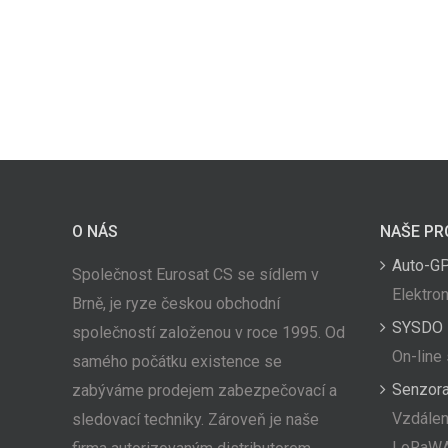
O NÁS
NAŠE PR
Auto-G
Společnost Eurosat CS se sídlem v
Elektron
Brně, je ryze českou obchodní
SYSDO
společností založenou v roce 1995. Od
On-line
samého počátku existence se
Senzor
zabýváme prodejem zabezpečovací a
Vzdálen
sledovací techniky. Zároveň je naše
LoRaW