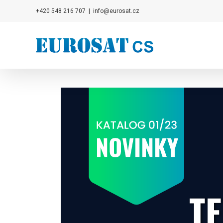
Přeskočit
+420 548 216 707
|
info@eurosat.cz
na
obsah