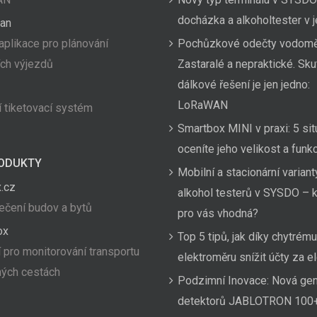
docházka a alkoholtester v
an
aplikace pro plánování
Pochůzkové odečty vodom
ích výjezdů
Zastaralé a nepraktické. Sk
dálkové řešení je jen jedno:
LoRaWAN
 tiketovací systém
Smartbox MINI v praxi: 5 sit
oceníte jeho velikost a funk
ODUKTY
Mobilní a stacionární variant
.cz
alkohol testerů v SYSDO – k
čení budov a bytů
pro vás vhodná?
ox
Top 5 tipů, jak díky chytrému
 pro monitorování transportu
elektroměru snížit účty za el
hých cestách
Podzimní Inovace: Nová ge
detektorů JABLOTRON 100