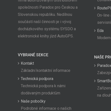
firma autorizovaným distributorem
společnosti Paradox pro Českou a
RoutePl
Slovenskou republiku. Nedílnou
On-line 
součástí naší činnosti je i vývoj
servisn
docházkového systému SYSDO a
Eda
elektronické knihy jízd AutoGPS.
Moderní
VYBRANÉ SEKCE
NAŠE PR
Kontakt
Paradox
Základní kontaktní informace
Zabezpe
Technická podpora
SmartB
Technická podpora k námi
Zařízení
dodávaným produktům
na dlou
Naše pobočky
Podrobné informace o našich