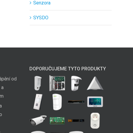
Senzora
SYSDO
DOPORUČUJEME TYTO PRODUKTY
ápění od
 a
em
a
ko
: