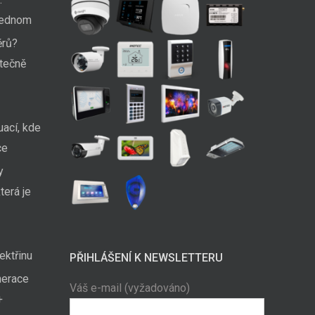
 jednom
ěrů?
utečně
uací, kde
ce
y
terá je
ektřinu
PŘIHLÁŠENÍ K NEWSLETTERU
nerace
Váš e-mail (vyžadováno)
+