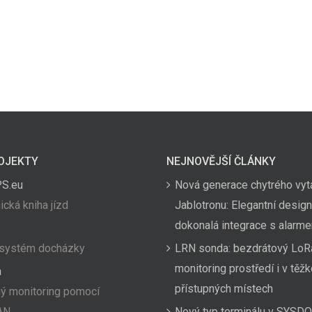
OJEKTY
NEJNOVĚJŠÍ ČLÁNKY
PS.eu
Nová generace chytrého vyt
ická kniha jízd
Jablotronu: Elegantní design
dokonalá integrace s alarm
 systém docházky
LRN sonda: bezdrátový LoR
monitoring prostředí i v těž
a
přístupných místech
ý monitoring pomocí
AN
Nový typ terminálu v SYSDO