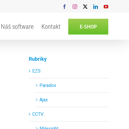
Facebook
Instagram
X
LinkedIn
YouTube
Náš software
Kontakt
E-SHOP
Rubriky
EZS
Paradox
Ajax
CCTV
Milesight