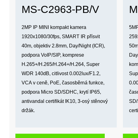
MS-C2963-PB/V
M
2MP IP MINI kompakt kamera
5MP
1920x1080/30fps, SMART IR přísvit
259
40m, objektiv 2.8mm, Day/Night (ICR),
50m
podpora VoIP/SIP, komprese
Day
H.265+/H.265/H.264+/H.264, Super
kom
WDR 140dB, citlivost 0.002lux/F1.2,
Sup
VCA v ceně, PoE, časosběrná funkce,
0.0
podpora Micro SD/SDHC, krytí IP65,
čas
antivandal certifikát IK10, 3-osý stěnový
SD/
držák.
cert