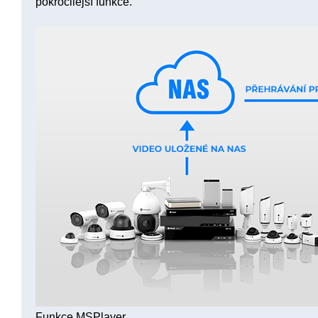
pokročilejší funkce.
Funkce MSPlayer