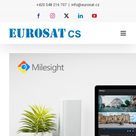
Přeskočit
+420 548 216 707
|
info@eurosat.cz
na
Facebook
Instagram
X
LinkedIn
YouTube
obsah