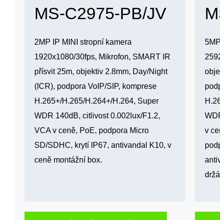
MS-C2975-PB/JV
M
2MP IP MINI stropní kamera
5MP
1920x1080/30fps, Mikrofon, SMART IR
2592
přísvit 25m, objektiv 2.8mm, Day/Night
obje
(ICR), podpora VoIP/SIP, komprese
pod
H.265+/H.265/H.264+/H.264, Super
H.2
WDR 140dB, citlivost 0.002lux/F1.2,
WDR 
VCA v ceně, PoE, podpora Micro
v ce
SD/SDHC, krytí IP67, antivandal K10, v
podp
ceně montážní box.
anti
drž