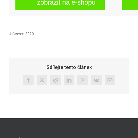
zobrazit na e-shopu
4.Červen 2020
Sdílejte tento článek
Facebook
X
Reddit
LinkedIn
Pinterest
Vk
E-
mail