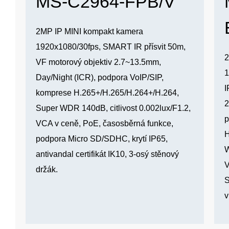
MS-C2964-FPB/V
2MP IP MINI kompakt kamera
1920x1080/30fps, SMART IR přísvit 50m,
2
VF motorový objektiv 2.7~13.5mm,
1
Day/Night (ICR), podpora VoIP/SIP,
I
komprese H.265+/H.265/H.264+/H.264,
2
Super WDR 140dB, citlivost 0.002lux/F1.2,
p
VCA v ceně, PoE, časosběrná funkce,
H
podpora Micro SD/SDHC, krytí IP65,
W
antivandal certifikát IK10, 3-osý stěnový
V
držák.
S
v