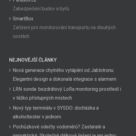
Zabezpečení budov a bytů
SmartBox
Zařízení pro monitorování transportu na dlouhých
cestách
NEJNOVĚJŠÍ ČLÁNKY
Nová generace chytrého vytápění od Jablotronu:
Elegantní design a dokonalá integrace s alarmem
LRN sonda: bezdrátový LoRa monitoring prostředí i
v těžko přístupných místech
Nový typ terminálu v SYSDO: docházka a
alkoholtester v jednom
Pochůzkové odečty vodoměrů? Zastaralé a
nepraktické. Skutečně dálkové řešení je jen jedno: