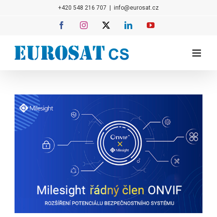
Přeskočit
+420 548 216 707
|
info@eurosat.cz
na
Facebook
Instagram
X
LinkedIn
YouTube
obsah