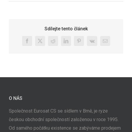
Sdílejte tento článek
Facebook
X
Reddit
LinkedIn
Pinterest
Vk
E-
mail
O NÁS
Společnost Eurosat CS se sídlem v Brně, je ryze
českou obchodní společností založenou v roce 1995.
Od samého počátku existence se zabýváme prodejem