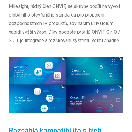
Milesight, řádný člen ONVIF, se aktivně podílí na vývoji
globálního otevřeného standardu pro propojení
bezpečnostních IP produktů, aby našim uživatelům
nabídl vyšší výkon. Díky podpoře profilů ONVIF G / Q /
S / T je integrace a rozšiřování systému velmi snadné.
Rozsáhlá kompatibilita s třetí