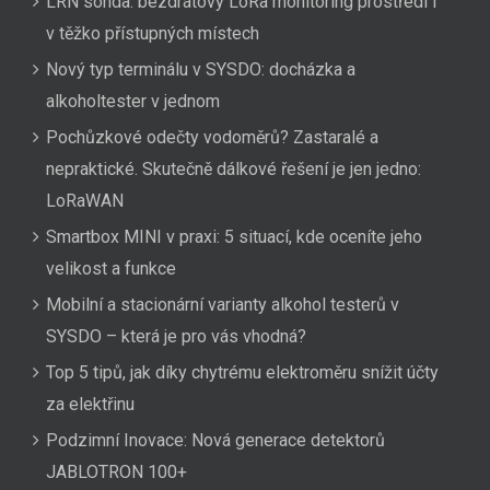
LRN sonda: bezdrátový LoRa monitoring prostředí i
v těžko přístupných místech
Nový typ terminálu v SYSDO: docházka a
alkoholtester v jednom
Pochůzkové odečty vodoměrů? Zastaralé a
nepraktické. Skutečně dálkové řešení je jen jedno:
LoRaWAN
Smartbox MINI v praxi: 5 situací, kde oceníte jeho
velikost a funkce
Mobilní a stacionární varianty alkohol testerů v
SYSDO – která je pro vás vhodná?
Top 5 tipů, jak díky chytrému elektroměru snížit účty
za elektřinu
Podzimní Inovace: Nová generace detektorů
JABLOTRON 100+