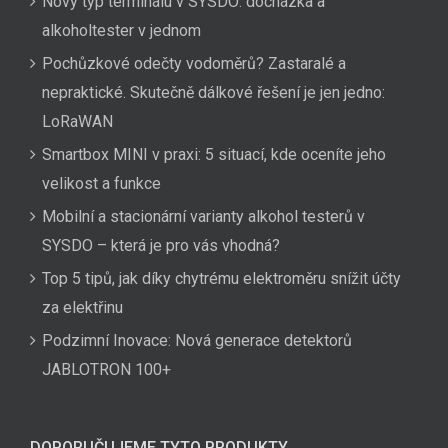
Nový typ terminálu v SYSDO: docházka a
alkoholtester v jednom
Pochůzkové odečty vodoměrů? Zastaralé a
nepraktické. Skutečně dálkové řešení je jen jedno:
LoRaWAN
Smartbox MINI v praxi: 5 situací, kde oceníte jeho
velikost a funkce
Mobilní a stacionární varianty alkohol testerů v
SYSDO – která je pro vás vhodná?
Top 5 tipů, jak díky chytrému elektroměru snížit účty
za elektřinu
Podzimní Inovace: Nová generace detektorů
JABLOTRON 100+
DOPORUČUJEME TYTO PRODUKTY