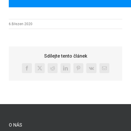
6.Březen 2020
Sdílejte tento článek
Facebook
X
Reddit
LinkedIn
Pinterest
Vk
E-
mail
O NÁS