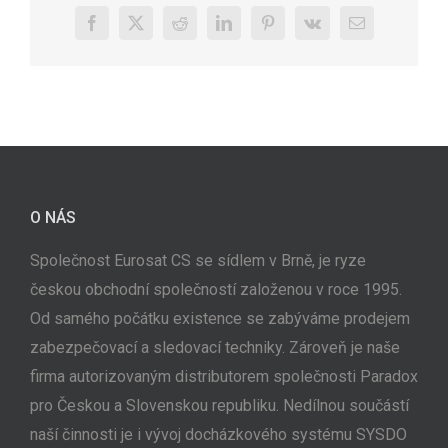
Facebook
X
Reddit
LinkedIn
Pinterest
Vk
E-
mail
O NÁS
Společnost Eurosat CS se sídlem v Brně, je ryze
českou obchodní společností založenou v roce 1995.
Od samého počátku existence se zabýváme prodejem
zabezpečovací a sledovací techniky. Zároveň je naše
firma autorizovaným distributorem společnosti Paradox
pro Českou a Slovenskou republiku. Nedílnou součástí
naší činnosti je i vývoj docházkového systému SYSDO