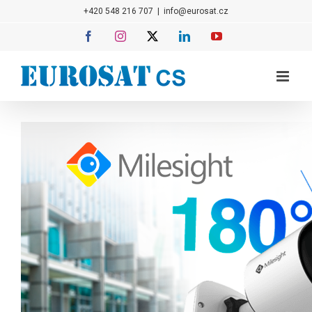
Přeskočit
+420 548 216 707
|
info@eurosat.cz
na
Facebook
Instagram
X
LinkedIn
YouTube
obsah