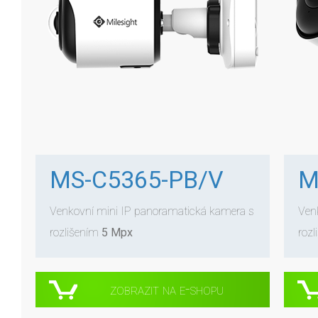
MS-C5365-PB/V
M
Venkovní mini IP panoramatická kamera s
Ven
rozlišením
5 Mpx
roz
zobrazit na e-shopu