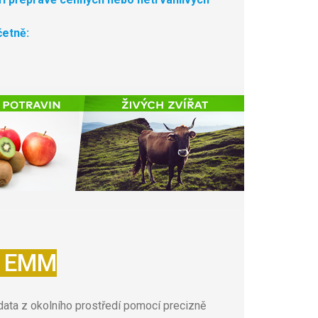
četně:
 EMM
 data z okolního prostředí pomocí precizně