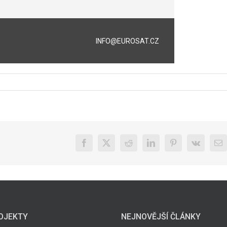
INFO@EUROSAT.CZ
Facebook
X
Reddit
LinkedIn
Pinterest
Vk
E-
ma
OJEKTY
NEJNOVĚJŠÍ ČLÁNKY