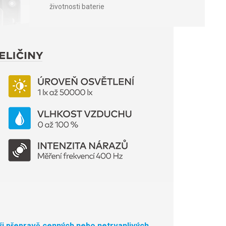
životnosti baterie
 při přepravě cenných nebo netrvanlivých