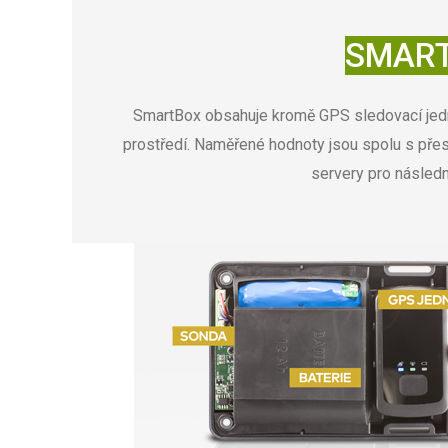
SMAR
SmartBox obsahuje kromě GPS sledovací jedno
prostředí. Naměřené hodnoty jsou spolu s pře
servery pro násled