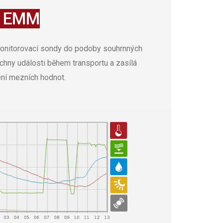
 EMM
onitorovací sondy do podoby souhrnných
chny události během transportu a zasílá
ení mezních hodnot.