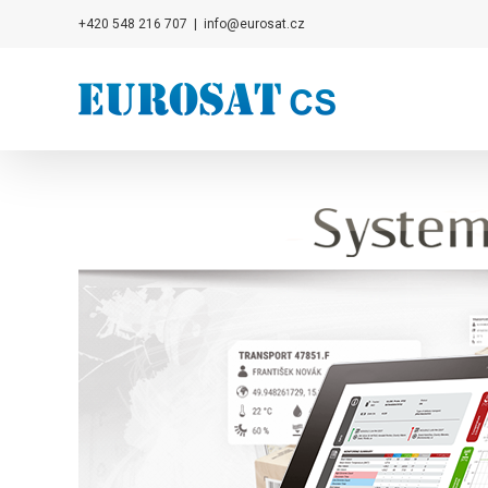
Přeskočit
+420 548 216 707
|
info@eurosat.cz
na
obsah