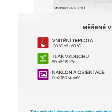
Tyto unikátní vlastnosti se nejvíce uplatní