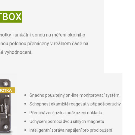
TBOX
tky i unikátní sondu na měření okolního
snou polohou přenášeny v reálném čase na
né vyhodnocení.
Snadno použitelný on-line monitorovací systém
Schopnost okamžitě reagovat v případě poruchy
Předcházení rizik a poškození nákladu
Uchycení pomocí dvou silných magnetů
Inteligentní správa napájení pro prodloužení