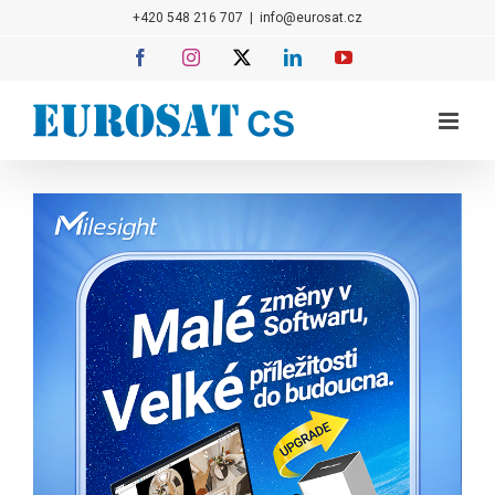
Přeskočit
+420 548 216 707
|
info@eurosat.cz
na
Facebook
Instagram
X
LinkedIn
YouTube
obsah