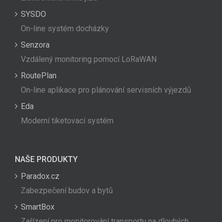
SYSDO
On-line systém docházky
Senzora
Vzdálený monitoring pomocí LoRaWAN
RoutePlan
On-line aplikace pro plánování servisních výjezdů
Eda
Moderní tiketovací systém
NAŠE PRODUKTY
Paradox.cz
Zabezpečení budov a bytů
SmartBox
Zařízení pro monitorování transportu na dlouhých