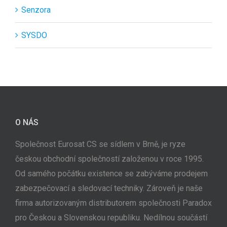
Senzora
SYSDO
O NÁS
Společnost Eurosat CS se sídlem v Brně, je ryze
českou obchodní společností založenou v roce 1995.
Od samého počátku existence se zabýváme prodejem
zabezpečovací a sledovací techniky. Zároveň je naše
firma autorizovaným distributorem společnosti Paradox
pro Českou a Slovenskou republiku. Nedílnou součástí