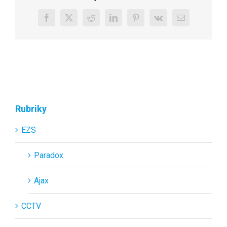
Facebook
X
Reddit
LinkedIn
Pinterest
Vk
E-
mail
Rubriky
EZS
Paradox
Ajax
CCTV