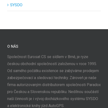
SYSDO
O NÁS
Společnost Eurosat CS se sídlem v Brně, je ryze
českou obchodní společností založenou v roce 1995.
Od samého počátku existence se zabýváme prodejem
zabezpečovací a sledovací techniky. Zároveň je naše
firma autorizovaným distributorem společnosti Paradox
pro Českou a Slovenskou republiku. Nedílnou součástí
naší činnosti je i vývoj docházkového systému SYSDO
a elektronické knihy jízd AutoGPS.