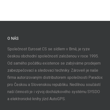
O NÁS
Společnost Eurosat CS se sídlem v Brně, je ryze
českou obchodní společností založenou v roce 1995.
Od samého počátku existence se zabýváme prodejem
zabezpečovací a sledovací techniky. Zároveň je naše
firma autorizovaným distributorem společnosti Paradox
pro Českou a Slovenskou republiku. Nedílnou součástí
naší činnosti je i vývoj docházkového systému SYSDO
a elektronické knihy jízd AutoGPS.