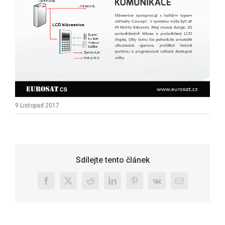
9.Listopad 2017
Sdílejte tento článek
Facebook
X
Reddit
LinkedIn
Pinterest
Vk
E-
mail