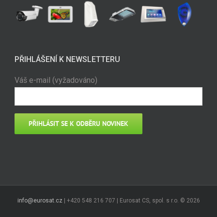
PŘIHLÁŠENÍ K NEWSLETTERU
Váš e-mail (vyžadováno)
info@eurosat.cz
| +420 548 216 707 | Eurosat CS, spol. s r.o. ©
2026