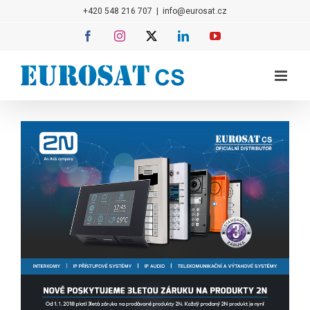
Přeskočit
+420 548 216 707
|
info@eurosat.cz
na
Facebook
Instagram
X
LinkedIn
YouTube
obsah