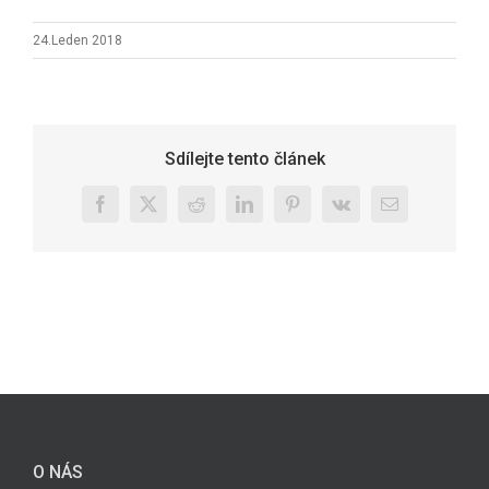
24.Leden 2018
Sdílejte tento článek
Facebook
X
Reddit
LinkedIn
Pinterest
Vk
E-
mail
O NÁS